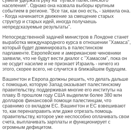
сумели удержать руку на "пульсе палестинского
населения". Однако она назвала выборы крупным
событием в регионе. "Все так, как оно есть, - заявила она.
- Когда начинается движение за смещение старых
структур и старых идей, иногда получаешь
непредсказуемые результаты".
Непосредственной задачей министров в Лондоне станет
выработка международного курса в отношении "Хамаса",
который будет доминировать в палестинском
парламенте. Европейские и американские чиновники
заявили, что не будут вести диалог с "Хамасом", пока он
не осудит насилие и не признает Израиль - ничего из
этого, скорее всего, не случится в ближайшем будущем.
Вашингтон и Европа должны решить, что делать дальше
с помощью, которую Запад оказывает палестинскому
правительству, поддерживая многие его институты на
плаву. В прошлом году США выделили более 380 млн
долларов финансовой помощи палестинцам, что
сравнимо со вкладом ЕС. Вашингтон и ЕС взвешивают
то, как перенаправить или даже отрезать помощь
правительству, которое уже неспособно оплачивать свои
счета, выплачивать зарплаты и функционирует с
огромным дефицитом.