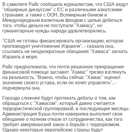
В самолете Райс сообщила журналистам, что США ведут
"обширные дискуссии" с ЕС и различными азиатскими
странами, а также с ООН, Всемирным банком и
Международным валютным фондом с целью добиться
того, чтобы деньги не поступали "Хамасу", но
гуманитарные нужды народа удовлетворялись.
"США не готовы финансировать организацию, которая
проповедует уничтожение Израиля", - сказала она,
ссылаясь не неоднократные обещания "Хамаса" загнать
Израиль в море.
Райс предположила, что почти решенное прекращение
финансовой помощи заставит "Хамас" трезво взглянуть
на реальность. "Важно, чтобы сейчас "Хамас" оценил
значение своего устава, если он хочет управлять", -
подчеркнула она.
Гораздо сложнее будут протекать дебаты о том, как
обращаться с "Хамасом", который давно считается
террористической группировкой, в последующие месяцы.
Администрация Буша почти наверняка выполнит свое
обещание о полном отказе от сотрудничества, как того
требует американский закон о борьбе с терроризмом.
Однако некоторые европейские страны будут