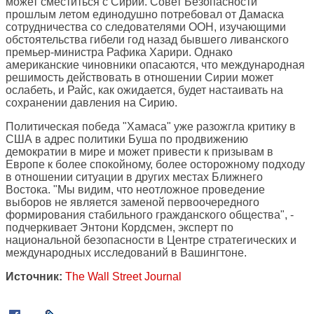
может сместиться с Сирии. Совет Безопасности
прошлым летом единодушно потребовал от Дамаска
сотрудничества со следователями ООН, изучающими
обстоятельства гибели год назад бывшего ливанского
премьер-министра Рафика Харири. Однако
американские чиновники опасаются, что международная
решимость действовать в отношении Сирии может
ослабеть, и Райс, как ожидается, будет настаивать на
сохранении давления на Сирию.
Политическая победа "Хамаса" уже разожгла критику в
США в адрес политики Буша по продвижению
демократии в мире и может привести к призывам в
Европе к более спокойному, более осторожному подходу
в отношении ситуации в других местах Ближнего
Востока. "Мы видим, что неотложное проведение
выборов не является заменой первоочередного
формирования стабильного гражданского общества", -
подчеркивает Энтони Кордсмен, эксперт по
национальной безопасности в Центре стратегических и
международных исследований в Вашингтоне.
Источник:
The Wall Street Journal