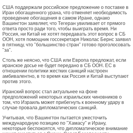
США поддержали российское предложение о поставке в
Иран обогащенного урана, что отменяет необходимость
проведение обогащения в самом Иране, однако
Вашингтон заявляет, что Тегеран увиливает от прямого
ответа просто ради того, чтобы выиграть время. Ни
Россия, ни Китай не хотят передавать этот вопрос в СБ
ООН, хотя помощник госсекретаря Николас Бернс заявил
в пятницу, что "большинство стран" готово проголосовать
"за".
Столь же неясно, что США или Европа предложат, если
иранское досье не будет передано в СБ ООН. ЕС в
отношении политики жестких санкций настроен
амбивалентно, в то время как Россия и Китай выступают
против этого.
Иранский вопрос стал актуальнее на фоне
предположений некоторых израильских чиновников о
том, что Израиль может прибегнуть к военному удару в
случае провала дипломатических санкций.
Учитывая, что Вашингтон пытается ужесточить
международную позицию по "Хамасу" и Ирану,
некоторые беспокоятся, что дипломатическое внимание