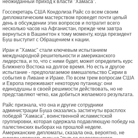
неожиданный приход к власти "Хамаса".
Госсекретарь США Кондолиза Райс со всем своим
дипломатическим мастерством проведет почти целый
день в обсуждении этих вопросов и потратит всего
несколько часов на Афганистан, прежде чем завтра
вернуться в Вашингтон к тому моменту, когда президент
Буш выступит с Обращением к нации.
Иран и "Хамас" стали ключевым испытанием
международной решительности и американского
лидерства, и то, что с ними будет, может определить курс
Ближнего Востока на долгое время. Но есть и другое
испытание - предполагаемое вмешательство Сирии в
события в Ливане и Ираке. По всем трем вопросам США
и Европа переживают некоторую путаницу: они
единодушны в своей решимости действовать, но не
представляют четко, как добиться желаемого результата.
Райс признала, что она и другие сотрудники
администрации Буша оказались застигнуты врасплох
победой "Хамаса", воинственной исламистской
группировки, которая одержала подавляющую победу на
палестинских выборах на прошлой неделе.
Американские дипломаты, сказала она, вероятно, не