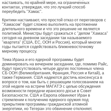
настаивать, по крайней мере, на ограниченных
контактах, утверждая, что это лучший способ
переубедить "Хамас".
Критики настаивают, что простой отказ от переговоров с
"Хамасом" будет сложно выполнять на протяжении
длительного времени и что это решение не является
политикой. Министры будут сражаться с "делом "Хамаса"
сегодня на дневном заседании так называемого
"квартета" (США, ЕС, ООН и Россия), который многие
годы пытается содействовать ближневосточному
мирному процессу.
Тема Ирана и его ядерной программы будет
доминировать на вечернем заседании, где, помимо Райс,
будут присутствовать четыре других постоянных члена
СБ ООН (Великобритания, Франция, Россия и Китай), а
также Германия. США надеются достичь консенсуса в
вопросе о том, как быть с решающим голосованием на
этой неделе на встрече МАГАТЭ с целью обсуждения
возможности передачи иранского досье в Совет
Безопасности. США и Европа обвиняют Иран в
стремлении к получению ядерного оружия под
прикрытием программы гражданской атомной
энергетики, но Тегеран это обвинение отклоняет.