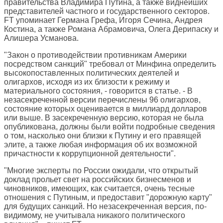
правительства Владимира Путина, а также виднейших
представителей частного и государственного секторов.
FT упоминает Германа Грефа, Игоря Сечина, Андрея
Костина, а также Романа Абрамовича, Олега Дерипаску и
Алишера Усманова.
"Закон о противодействии противникам Америки
посредством санкций" требовал от Минфина определить
высокопоставленных политических деятелей и
олигархов, исходя из их близости к режиму и
материального состояния, - говорится в статье. - В
незасекреченной версии перечислены 96 олигархов,
состояние которых оценивается в миллиард долларов
или выше. В засекреченную версию, которая не была
опубликована, должны были войти подробные сведения
о том, насколько они близки к Путину и его правящей
элите, а также любая информация об их возможной
причастности к коррупционной деятельности".
"Многие эксперты по России ожидали, что открытый
доклад прольет свет на российских бизнесменов и
чиновников, имеющих, как считается, очень тесные
отношения с Путиным, и предоставит "дорожную карту"
для будущих санкций. Но незасекреченная версия, по-
видимому, не учитывала никакого политического