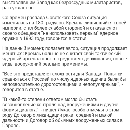
выставлявшим Запад как безрассудных милитаристов,
рассуждает он.
Со времен распада Советского Союза ситуация
изменилась на 180 градусов. Кремль, лишившийся своей
империи, стал более слабой стороной и отказался от
своего обещания "не использовать первым" ядерное
оружие в 1993 году, говорится в статье.
На данный момент, полагает автор, ситуация продолжает
меняться: Кремль больше не считает свой тактический
ядерный арсенал просто средством сдерживания; новые
виды вооружений реально применимы.
"Все это представляет сложности для Запада. Попытки
сравняться с Россией по числу ядерных единиц были бы
непозволительно дорогостоящими и непопулярными", -
говорится в статье.
"В какой-то степени ответом могло бы стать
возобновление контроля над вооружениями и другие
формы диалога", - пишет Лукас, особо отмечая в этом
ряду Договор о ликвидации ракет средней и малой
дальности и Договор об обычных вооруженных силах в
Европе.