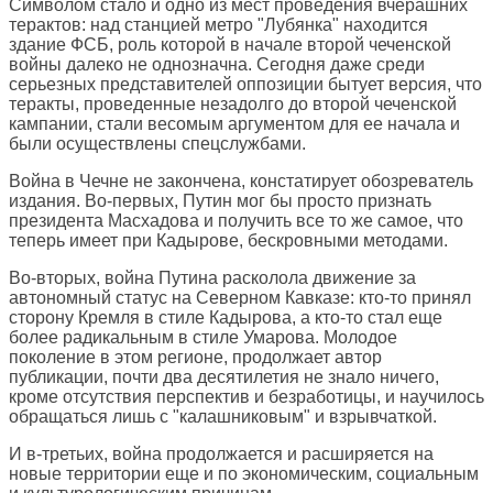
Символом стало и одно из мест проведения вчерашних
терактов: над станцией метро "Лубянка" находится
здание ФСБ, роль которой в начале второй чеченской
войны далеко не однозначна. Сегодня даже среди
серьезных представителей оппозиции бытует версия, что
теракты, проведенные незадолго до второй чеченской
кампании, стали весомым аргументом для ее начала и
были осуществлены спецслужбами.
Война в Чечне не закончена, констатирует обозреватель
издания. Во-первых, Путин мог бы просто признать
президента Масхадова и получить все то же самое, что
теперь имеет при Кадырове, бескровными методами.
Во-вторых, война Путина расколола движение за
автономный статус на Северном Кавказе: кто-то принял
сторону Кремля в стиле Кадырова, а кто-то стал еще
более радикальным в стиле Умарова. Молодое
поколение в этом регионе, продолжает автор
публикации, почти два десятилетия не знало ничего,
кроме отсутствия перспектив и безработицы, и научилось
обращаться лишь с "калашниковым" и взрывчаткой.
И в-третьих, война продолжается и расширяется на
новые территории еще и по экономическим, социальным