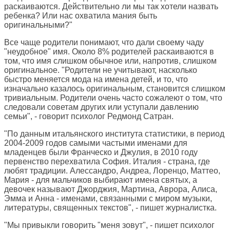
раскаиваются. Действительно ли мы так хотели назвать
ребенка? Или нас охватила мания быть
оригинальными?"
Все чаще родители понимают, что дали своему чаду
"неудобное" имя. Около 8% родителей раскаиваются в
том, что имя слишком обычное или, напротив, слишком
оригинальное. "Родители не учитывают, насколько
быстро меняется мода на имена детей, и то, что
изначально казалось оригинальным, становится слишком
тривиальным. Родители очень часто сожалеют о том, что
следовали советам других или уступали давлению
семьи", - говорит психолог Редмонд Сатран.
"По данным итальянского института статистики, в период
2004-2009 годов самыми частыми именами для
младенцев были Франческо и Джулия, в 2010 году
первенство перехватила София. Италия - страна, где
любят традиции. Алессандро, Андреа, Лоренцо, Маттео,
Мария - для мальчиков выбирают имена святых, а
девочек называют Джорджия, Мартина, Аврора, Алиса,
Эмма и Анна - именами, связанными с миром музыки,
литературы, священных текстов", - пишет журналистка.
"Мы привыкли говорить "меня зовут", - пишет психолог