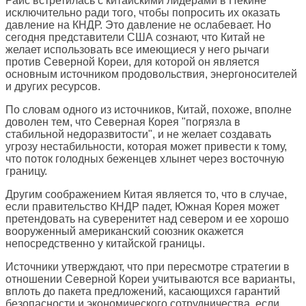
Райс встретилась с китайскими лидерами в Пекине
исключительно ради того, чтобы попросить их оказать
давление на КНДР. Это давление не ослабевает. Но
сегодня представители США сознают, что Китай не
желает использовать все имеющиеся у него рычаги
против Северной Кореи, для которой он является
основным источником продовольствия, энергоносителей
и других ресурсов.
По словам одного из источников, Китай, похоже, вполне
доволен тем, что Северная Корея "погрязла в
стабильной недоразвитости", и не желает создавать
угрозу нестабильности, которая может привести к тому,
что поток голодных беженцев хлынет через восточную
границу.
Другим соображением Китая является то, что в случае,
если правительство КНДР падет, Южная Корея может
претендовать на суверенитет над севером и ее хорошо
вооруженный американский союзник окажется
непосредственно у китайской границы.
Источники утверждают, что при пересмотре стратегии в
отношении Северной Кореи учитываются все варианты,
вплоть до пакета предложений, касающихся гарантий
безопасности и экономического сотрудничества, если