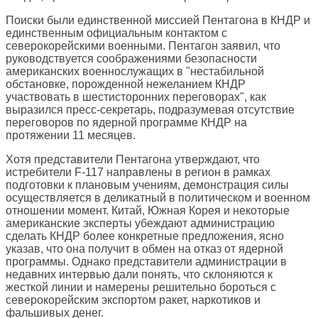
Поиски были единственной миссией Пентагона в КНДР и
единственным официальным контактом с
северокорейскими военными. Пентагон заявил, что
руководствуется соображениями безопасности
американских военнослужащих в "нестабильной
обстановке, порожденной нежеланием КНДР
участвовать в шестисторонних переговорах", как
выразился пресс-секретарь, подразумевая отсутствие
переговоров по ядерной программе КНДР на
протяжении 11 месяцев.
Хотя представители Пентагона утверждают, что
истребители F-117 направлены в регион в рамках
подготовки к плановым учениям, демонстрация силы
осуществляется в деликатный в политическом и военном
отношении момент. Китай, Южная Корея и некоторые
американские эксперты убеждают администрацию
сделать КНДР более конкретные предложения, ясно
указав, что она получит в обмен на отказ от ядерной
программы. Однако представители администрации в
недавних интервью дали понять, что склоняются к
жесткой линии и намерены решительно бороться с
северокорейским экспортом ракет, наркотиков и
фальшивых денег.