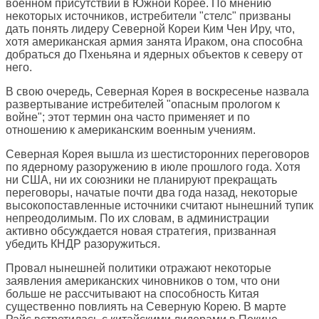
военном присутствии в Южной Корее. По мнению
некоторых источников, истребители "стелс" призваны
дать понять лидеру Северной Кореи Ким Чен Иру, что,
хотя американская армия занята Ираком, она способна
добраться до Пхеньяна и ядерных объектов к северу от
него.
В свою очередь, Северная Корея в воскресенье назвала
развертывание истребителей "опасным прологом к
войне"; этот термин она часто применяет и по
отношению к американским военным учениям.
Северная Корея вышла из шестисторонних переговоров
по ядерному разоружению в июле прошлого года. Хотя
ни США, ни их союзники не планируют прекращать
переговоры, начатые почти два года назад, некоторые
высокопоставленные источники считают нынешний тупик
непреодолимым. По их словам, в администрации
активно обсуждается новая стратегия, призванная
убедить КНДР разоружиться.
Провал нынешней политики отражают некоторые
заявления американских чиновников о том, что они
больше не рассчитывают на способность Китая
существенно повлиять на Северную Корею. В марте