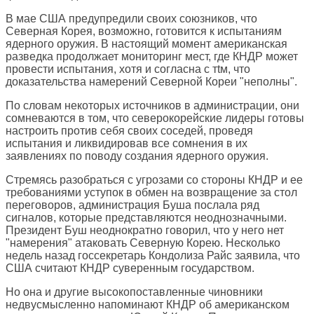
В мае США предупредили своих союзников, что
Северная Корея, возможно, готовится к испытаниям
ядерного оружия. В настоящий момент американская
разведка продолжает мониторинг мест, где КНДР может
провести испытания, хотя и согласна с тtм, что
доказательства намерений Северной Кореи "неполны".
По словам некоторых источников в администрации, они
сомневаются в том, что северокорейские лидеры готовы
настроить против себя своих соседей, проведя
испытания и ликвидировав все сомнения в их
заявлениях по поводу создания ядерного оружия.
Стремясь разобраться с угрозами со стороны КНДР и ее
требованиями уступок в обмен на возвращение за стол
переговоров, администрация Буша послала ряд
сигналов, которые представляются неоднозначными.
Президент Буш неоднократно говорил, что у него нет
"намерения" атаковать Северную Корею. Несколько
недель назад госсекретарь Кондолиза Райс заявила, что
США считают КНДР суверенным государством.
Но она и другие высокопоставленные чиновники
недвусмысленно напоминают КНДР об американском