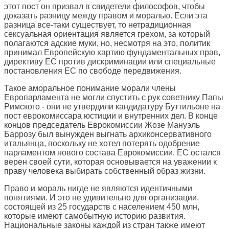
этот пост он призвал в свидетели философов, чтобы
доказать разницу между правом и моралью. Если эта
разница все-таки существует, то нетрадиционная
сексуальная ориентация является грехом, за который
полагаются адские муки, но, несмотря на это, политик
принимал Европейскую хартию фундаментальных прав,
директиву ЕС против дискриминации или специальные
постановления ЕС по свободе передвижения.
Такое аморальное понимание морали члены
Европарламента не могли спустить с рук советнику Папы
Римского - они не утвердили кандидатуру Буттильоне на
пост еврокомиссара юстиции и внутренних дел. В конце
концов председатель Еврокомиссии Жозе Мануэль
Баррозу был вынужден выгнать архиконсервативного
итальянца, поскольку не хотел потерять одобрение
парламентом нового состава Еврокомиссии. ЕС остался
верен своей сути, которая основывается на уважении к
праву человека выбирать собственный образ жизни.
Право и мораль нигде не являются идентичными
понятиями. И это не удивительно для организации,
состоящей из 25 государств с населением 450 млн,
которые имеют самобытную историю развития.
Национальные законы каждой из стран также имеют