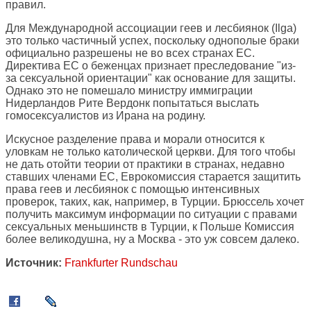
правил.
Для Международной ассоциации геев и лесбиянок (Ilga)
это только частичный успех, поскольку однополые браки
официально разрешены не во всех странах ЕС.
Директива ЕС о беженцах признает преследование "из-
за сексуальной ориентации" как основание для защиты.
Однако это не помешало министру иммиграции
Нидерландов Рите Вердонк попытаться выслать
гомосексуалистов из Ирана на родину.
Искусное разделение права и морали относится к
уловкам не только католической церкви. Для того чтобы
не дать отойти теории от практики в странах, недавно
ставших членами ЕС, Еврокомиссия старается защитить
права геев и лесбиянок с помощью интенсивных
проверок, таких, как, например, в Турции. Брюссель хочет
получить максимум информации по ситуации с правами
сексуальных меньшинств в Турции, к Польше Комиссия
более великодушна, ну а Москва - это уж совсем далеко.
Источник:
Frankfurter Rundschau