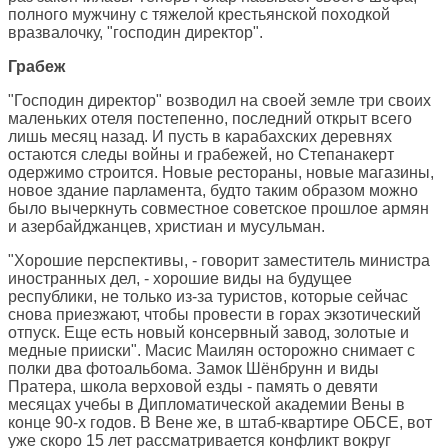
полного мужчину с тяжелой крестьянской походкой
вразвалочку, "господин директор".
Грабеж
"Господин директор" возводил на своей земле три своих
маленьких отеля постепенно, последний открыт всего
лишь месяц назад. И пусть в карабахских деревнях
остаются следы войны и грабежей, но Степанакерт
одержимо строится. Новые рестораны, новые магазины,
новое здание парламента, будто таким образом можно
было вычеркнуть совместное советское прошлое армян
и азербайджанцев, христиан и мусульман.
"Хорошие перспективы, - говорит заместитель министра
иностранных дел, - хорошие виды на будущее
республики, не только из-за туристов, которые сейчас
снова приезжают, чтобы провести в горах экзотический
отпуск. Еще есть новый консервный завод, золотые и
медные прииски". Масис Маилян осторожно снимает с
полки два фотоальбома. Замок Шёнбрунн и виды
Пратера, школа верховой езды - память о девяти
месяцах учебы в Дипломатической академии Вены в
конце 90-х годов. В Вене же, в штаб-квартире ОБСЕ, вот
уже скоро 15 лет рассматривается конфликт вокруг