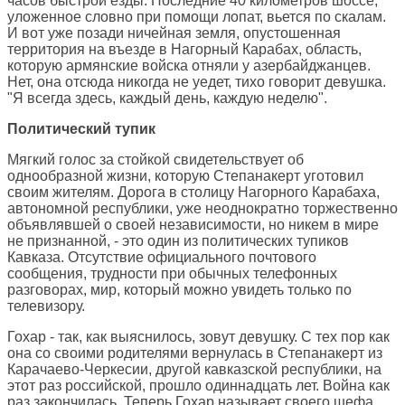
часов быстрой езды. Последние 40 километров шоссе,
уложенное словно при помощи лопат, вьется по скалам.
И вот уже позади ничейная земля, опустошенная
территория на въезде в Нагорный Карабах, область,
которую армянские войска отняли у азербайджанцев.
Нет, она отсюда никогда не уедет, тихо говорит девушка.
"Я всегда здесь, каждый день, каждую неделю".
Политический тупик
Мягкий голос за стойкой свидетельствует об
однообразной жизни, которую Степанакерт уготовил
своим жителям. Дорога в столицу Нагорного Карабаха,
автономной республики, уже неоднократно торжественно
объявлявшей о своей независимости, но никем в мире
не признанной, - это один из политических тупиков
Кавказа. Отсутствие официального почтового
сообщения, трудности при обычных телефонных
разговорах, мир, который можно увидеть только по
телевизору.
Гохар - так, как выяснилось, зовут девушку. С тех пор как
она со своими родителями вернулась в Степанакерт из
Карачаево-Черкесии, другой кавказской республики, на
этот раз российской, прошло одиннадцать лет. Война как
раз закончилась. Теперь Гохар называет своего шефа,