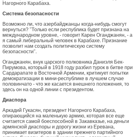
Нагорного Карабаха.
Система безопасности
Возможно ли, что азербайджанцы когда-нибудь смогут
вернуться? "Только если республика будет признана на
международном уровне, - говорит Карен Оганджанян, - а
я самый либеральный человек в Карабахе. Признание
позволит нам создать политическую систему
безопасности".
Оганджанян, внук царского полковника Даниэля Бек-
Пирумова, который в 1918 году разбил турок в битве при
Сардарапате в Восточной Армении, критикует попытки
демократизации в мини-республике в лучшем случае
половинчато - что же касается внешнего положения, то
здесь он на одной линии с президентом.
Диаспора
Аркадий Гукасян, президент Нагорного Карабаха,
опирающийся на маленькую армию, которая все еще
считается самой боеспособной в Закавказье, на деньги
армянской диаспоры и дорогу жизни из Еревана,
принимает визитеров в здании прежнего партийного