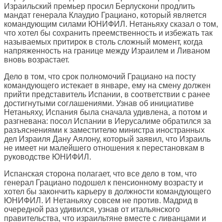
Израильский премьер просил Берлускони продлить
мандат генерала Клаудио Грациано, который является
командующим силами ЮНИФИЛ. Нетаньяху сказал о том,
что хотел бы сохранить преемственность и избежать так
называемых притирок в столь сложный момент, когда
напряженность на границе между Израилем и Ливаном
вновь возрастает.
Дело в том, что срок полномочий Грациано на посту
командующего истекает в январе, ему на смену должен
прийти представитель Испании, в соответствии с ранее
достигнутыми соглашениями. Узнав об инициативе
Нетаньяху, Испания была сначала удивлена, а потом и
разгневана: посол Испании в Иерусалиме обратился за
разъяснениями к заместителю министра иностранных
дел Израиля Дану Аялону, который заявил, что Израиль
не имеет ни малейшего отношения к перестановкам в
руководстве ЮНИФИЛ.
Испанская сторона полагает, что все дело в том, что
генерал Грациано подошел к пенсионному возрасту и
хотел бы закончить карьеру в должности командующего
ЮНИФИЛ. И Нетаньяху совсем не против. Мадрид в
очередной раз удивился, узнав от итальянского
правительства, что израильтяне вместе с ливанцами и