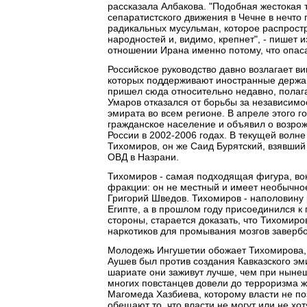
рассказала Албакова. "Подобная жестокая 
сепаратистского движения в Чечне в нечто
радикальных мусульман, которое распростр
народностей и, видимо, крепнет", - пишет 
отношении Ирана именно потому, что опаса
Российское руководство давно возлагает ви
которых поддерживают иностранные держав
пришел сюда относительно недавно, полага
Умаров отказался от борьбы за независимо
эмирата во всем регионе. В апреле этого 
гражданское население и объявил о возрож
России в 2002-2006 годах. В текущей волн
Тихомиров, он же Саид Бурятский, взявший 
ОВД в Назрани.
Тихомиров - самая подходящая фигура, вок
фракции: он не местный и имеет необычное
Григорий Шведов. Тихомиров - наполовину 
Египте, а в прошлом году присоединился к
стороны, старается доказать, что Тихомир
наркотиков для промывания мозгов заверб
Молодежь Ингушетии обожает Тихомирова,
Аушев был против создания Кавказского эми
шариате они заживут лучше, чем при нынеш
многих повстанцев довели до терроризма 
Магомеда Хазбиева, которому власти не по
обещают то, что власти не могут или не хот