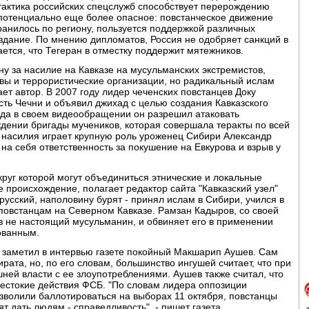
тактика российских спецслужб способствует перерождению
 потенциально еще более опасное: повстанческое движение
анилось по региону, пользуется поддержкой различных
издание. По мнению дипломатов, Россия не одобряет санкций в
ется, что Тегеран в отместку поддержит мятежников.
ну за насилие на Кавказе на мусульманских экстремистов,
ы и террористические организации, но радикальный ислам
ет автор. В 2007 году лидер чеченских повстанцев Доку
сть Чечни и объявил джихад с целью создания Кавказского
года в своем видеообращении он разрешил атаковать
дении бригады мучеников, которая совершала теракты по всей
е насилия играет крупную роль уроженец Сибири Александр
на себя ответственность за покушение на Евкурова и взрыв у
руг которой могут объединиться этнические и локальные
 происхождение, полагает редактор сайта "Кавказский узел"
русский, наполовину бурят - принял ислам в Сибири, учился в
 повстанцам на Северном Кавказе. Рамзан Кадыров, со своей
ов не настоящий мусульманин, и обвиняет его в применении
ованным.
 заметил в интервью газете покойный Макшарип Аушев. Сам
рата, но, по его словам, большинство ингушей считает, что при
ней власти с ее злоупотреблениями. Аушев также считал, что
жестокие действия ФСБ. "По словам лидера оппозиции
зволили баллотироваться на выборах 11 октября, повстанцы
ят дать людям - справедливость", - пишет газета.