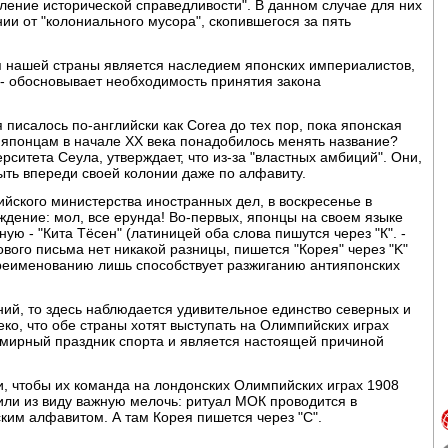
вление исторической справедливости". В данном случае для них
нии от "колониального мусора", скопившегося за пять
я нашей страны является наследием японских империалистов,
, - обосновывает необходимость принятия закона
 писалось по-английски как Corea до тех пор, пока японская
м японцам в начале ХХ века понадобилось менять название?
рситета Сеула, утверждает, что из-за "властных амбиций". Они,
быть впереди своей колонии даже по алфавиту.
ийского министерства иностранных дел, в воскресенье в
ждение: мол, все ерунда! Во-первых, японцы на своем языке
ю - "Кита Тёсен" (латиницей оба слова пишутся через "К". -
ового письма нет никакой разницы, пишется "Корея" через "K"
переименованию лишь способствует разжиганию антияпонских
ний, то здесь наблюдается удивительное единство северных и
ко, что обе страны хотят выступать на Олимпийских играх
всемирный праздник спорта и является настоящей причиной
ли, чтобы их команда на лондонских Олимпийских играх 1908
или из виду важную мелочь: ритуал МОК проводится в
ским алфавитом. А там Корея пишется через "C".