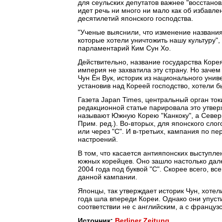
для сеульских депутатов важнее "восстано
идет речь ни много ни мало как об избавле
десятилетий японского господства.
"Ученые выяснили, что изменение названи
которые хотели уничтожить нашу культуру"
парламентарий Ким Сун Хo.
Действительно, название государства Корея
империя не захватила эту страну. Но заче
Чун Ён Вук, историк из национального униве
установив над Кореей господство, хотели 
Газета Japan Times, центральный орган ток
редакционной статье парировала это утвер
называют Южную Корею "Канкоку", а Северну
Прим. ред.). Во-вторых, для японского слог
или через "C". И в-третьих, кампания по 
настроений.
В том, что касается антияпонских выступле
южных корейцев. Оно зашло настолько дале
2004 года под буквой "C". Скорее всего, 
данной кампании.
Японцы, так утверждает историк Чун, хоте
года шла впереди Кореи. Однако они упуст
соответствии не с английским, а с француз
Источник:
Berliner Zeitung