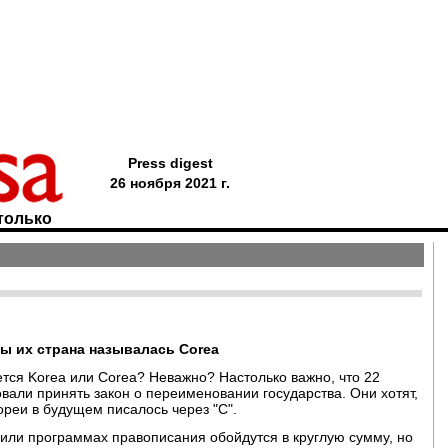
Press digest
26 ноября 2021 г.
только
ы их страна называлась Corea
ется Korea или Corea? Неважно? Настолько важно, что 22
али принять закон о переименовании государства. Они хотят,
ореи в будущем писалось через "C".
или программах правописания обойдутся в круглую сумму, но