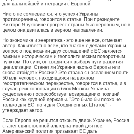
для дальнейшей интеграции с Европой.
Никто не сомневается, что успехи Украины
противоречивы, говорится в статье. При президенте
Викторе Януковиче прогресс страны был неровным, но в
целом она двигалась в верном направлении.
Но экономика и энергетика - это еще не все, отмечает
автор. Как известно всем, кто знаком с делами Украины,
вопрос о подписании двух соглашений с ЕС является
важным историческим и геополитическим поворотным
пунктом. По сути, он сводится к выбору пути развития
цивилизации. Станет ли Украина частью Европы или
снова отойдет к России? Это страна с населением почти
50 млн человек, находящаяся на важном
геостратегическом перекрестке, говорится в статье, и в
случае реинкорпорации в блок Москвы Украина
существенно поспособствует возвращению позиций
России как крупной державы. "Это было бы плохо не
только для ЕС, но и для Соединенных Штатов", -
утверждает автор.
Если Европа не решится открыть дверь Украине, Россия
станет единственной альтернативой для нее.
Американский политик призывает ЕС дать