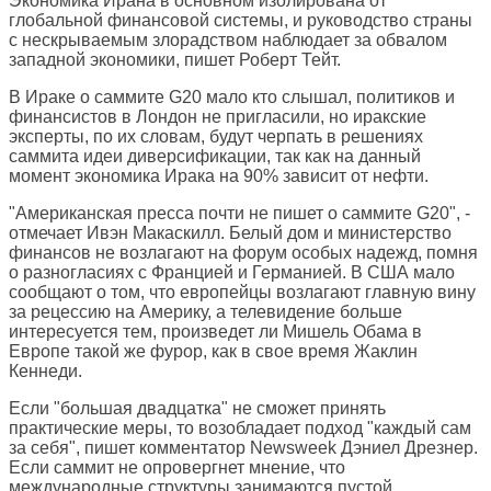
Экономика Ирана в основном изолирована от
глобальной финансовой системы, и руководство страны
с нескрываемым злорадством наблюдает за обвалом
западной экономики, пишет Роберт Тейт.
В Ираке о саммите G20 мало кто слышал, политиков и
финансистов в Лондон не пригласили, но иракские
эксперты, по их словам, будут черпать в решениях
саммита идеи диверсификации, так как на данный
момент экономика Ирака на 90% зависит от нефти.
"Американская пресса почти не пишет о саммите G20", -
отмечает Ивэн Макаскилл. Белый дом и министерство
финансов не возлагают на форум особых надежд, помня
о разногласиях с Францией и Германией. В США мало
сообщают о том, что европейцы возлагают главную вину
за рецессию на Америку, а телевидение больше
интересуется тем, произведет ли Мишель Обама в
Европе такой же фурор, как в свое время Жаклин
Кеннеди.
Если "большая двадцатка" не сможет принять
практические меры, то возобладает подход "каждый сам
за себя", пишет комментатор
Newsweek
Дэниел Дрезнер.
Если саммит не опровергнет мнение, что
международные структуры занимаются пустой