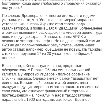
болтовней, сама идея глобального управления окажется
под угрозой.
По словам Дрезнера, он и многие его коллеги годами
указывали на то, что "большая восьмерка" морально
устарела. Финансовый кризис стал своего рода
катализатором, и появившаяся "двадцатка" более-менее
отражает нынешний расклад сил на мировой арене: туда
вошли ведущие страны Запада, страны БРИК и
основные экспортеры нефти. Но на деле первый саммит
G20 не дал положительных результатов, напоминает
автор статьи: например, обещание не повышать тарифы
с тех пор нарушили 17 из 20 участников ноябрьской
встречи.
Бесспорно, сейчас ситуация иная, продолжает
обозреватель. У Барака Обамы есть политический
капитал, а у мировых лидеров - полное осознание
глубины кризиса. Однако внутри самой "двадцатки" нет
единства. Возможный провал и этой инициативы
вынудит ведущих мировых игроков полагаться лишь на
свои силы, что означает финансовый и торговый
протекционизм - а, пожалуй, у нас и так достаточно
параллелей с 1930-ми годами, заключает Дрезнер.