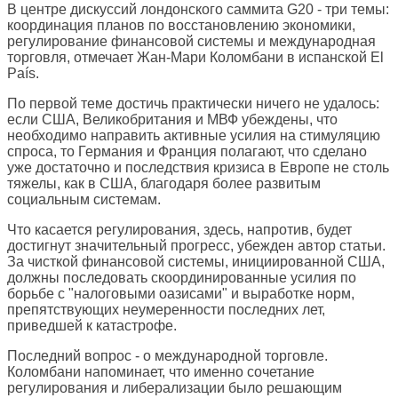
В центре дискуссий лондонского саммита G20 - три темы:
координация планов по восстановлению экономики,
регулирование финансовой системы и международная
торговля, отмечает Жан-Мари Коломбани в испанской
El
País
.
По первой теме достичь практически ничего не удалось:
если США, Великобритания и МВФ убеждены, что
необходимо направить активные усилия на стимуляцию
спроса, то Германия и Франция полагают, что сделано
уже достаточно и последствия кризиса в Европе не столь
тяжелы, как в США, благодаря более развитым
социальным системам.
Что касается регулирования, здесь, напротив, будет
достигнут значительный прогресс, убежден автор статьи.
За чисткой финансовой системы, инициированной США,
должны последовать скоординированные усилия по
борьбе с "налоговыми оазисами" и выработке норм,
препятствующих неумеренности последних лет,
приведшей к катастрофе.
Последний вопрос - о международной торговле.
Коломбани напоминает, что именно сочетание
регулирования и либерализации было решающим