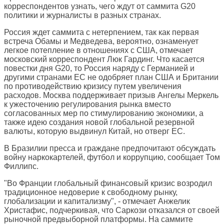
корреспондентов узнать, чего ждут от саммита G20
политики и журналисты в разных странах.
Россия ждет саммита с нетерпением, так как первая
встреча Обамы и Медведева, вероятно, ознаменует
легкое потепление в отношениях с США, отмечает
московский корреспондент Люк Гардинг. Что касается
повестки дня G20, то Россия наряду с Германией и
другими странами ЕС не одобряет план США и Британии
по противодействию кризису путем увеличения
расходов. Москва поддерживает призыв Ангелы Меркель
к ужесточению регулирования рынка вместо
согласованных мер по стимулированию экономики, а
также идею создания новой глобальной резервной
валюты, которую выдвинул Китай, но отверг ЕС.
В Бразилии пресса и граждане предпочитают обсуждать
войну наркокартелей, футбол и коррупцию, сообщает Том
Филлипс.
"Во Франции глобальный финансовый кризис возродил
традиционное недоверие к свободному рынку,
глобализации и капитализму", - отмечает Анжелик
Христафис, подчеркивая, что Саркози отказался от своей
рыночной предвыборной платформы. На саммите