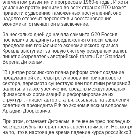
элементом развития и прогресса в 1960-е годы. И хотя
усиление протекционизма во всех странах ВТО может
привести к удвоению таможенных поступлений, оно
надолго отсрочит перспективы восстановления
экономики, отмечает он в заключение.
За несколько дней до начала саммита G20 Россия
поспешила выдвинуть предложения относительно
преодоления глобального экономического кризиса.
Кремль выступает за новую систему резервных валют,
пишет обозреватель австрийской газеты
Der Standard
Верена Дитхельм.
"В центре российского плана реформ стоит создание
продуманной системы регулирования финансового
сектора, пересмотр существующей политики резервной
валюты, а также увеличение средств международных
финансовых организаций и реформирование их
структур", - пишет автор статьи, ссылаясь на заявления
советника президента РФ по экономическим вопросам
Аркадия Дворковича.
При этом, отмечает Дитхельм, в течение трех последних
месяцев рубль потерял треть своей стоимости. Несмотря
на то, что в настоящее время падение курса российской