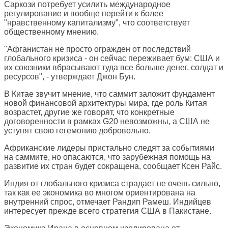
Саркози потребует усилить международное
регулирование и вообще перейти к более
"нравственному капитализму", что соответствует
общественному мнению.
"Афганистан не просто огражден от последствий
глобального кризиса - он сейчас переживает бум: США и
их союзники вбрасывают туда все больше денег, солдат и
ресурсов", - утверждает Джон Бун.
В Китае звучит мнение, что саммит заложит фундамент
новой финансовой архитектуры мира, где роль Китая
возрастет, другие же говорят, что конкретные
договоренности в рамках G20 невозможны, а США не
уступят свою гегемонию добровольно.
Африканские лидеры пристально следят за событиями
на саммите, но опасаются, что зарубежная помощь на
развитие их стран будет сокращена, сообщает Ксен Райс.
Индия от глобального кризиса страдает не очень сильно,
так как ее экономика во многом ориентирована на
внутренний спрос, отмечает Рандип Рамеш. Индийцев
интересует прежде всего стратегия США в Пакистане.