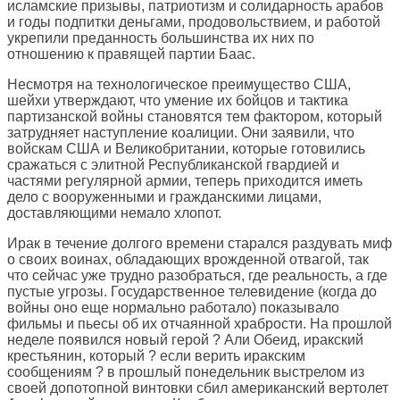
исламские призывы, патриотизм и солидарность арабов
и годы подпитки деньгами, продовольствием, и работой
укрепили преданность большинства их них по
отношению к правящей партии Баас.
Несмотря на технологическое преимущество США,
шейхи утверждают, что умение их бойцов и тактика
партизанской войны становятся тем фактором, который
затрудняет наступление коалиции. Они заявили, что
войскам США и Великобритании, которые готовились
сражаться с элитной Республиканской гвардией и
частями регулярной армии, теперь приходится иметь
дело с вооруженными и гражданскими лицами,
доставляющими немало хлопот.
Ирак в течение долгого времени старался раздувать миф
о своих воинах, обладающих врожденной отвагой, так
что сейчас уже трудно разобраться, где реальность, а где
пустые угрозы. Государственное телевидение (когда до
войны оно еще нормально работало) показывало
фильмы и пьесы об их отчаянной храбрости. На прошлой
неделе появился новый герой ? Али Обеид, иракский
крестьянин, который ? если верить иракским
сообщениям ? в прошлый понедельник выстрелом из
своей допотопной винтовки сбил американский вертолет