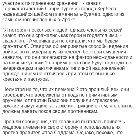
участие в пятидневном сражении", - заявил
сорокапятилетний Сабри Турки из города Кербела,
назвавшийся шейхом племени аль-буамер, одного из
самых многочисленных в Ираке.
"Я потерял несколько людей, однако члены их семей
знают, что они сражались как герои и гордятся ими, -
сказал он. - Американцы не ожидали, что мы будем
сражаться". Отвергая общепринятые способы ведения
войны, он и лидеры других племен без тени смущения
заявили, что они полагаются на фактор неожиданности и
различные уловки ? например, что они будут подходить к
американцам и англичанам в типичной национальной
одежде, ничем не отличаясь при этом от обычных
крестьян и пастухов.
Несмотря на то, что их племена ? это прошлый век, они
заверяли, что вооружены отнюдь не примитивным
оружием: от партии Баас они получили стрелковое
оружие и амуницию, а также инструкции о том, что они не
должны давать покоя своим противникам.
Прошли сообщения, что коалиция пыталась привлечь
лидеров племен на свою сторону и использовать их
против правительства Саддама. Однако, похоже, что