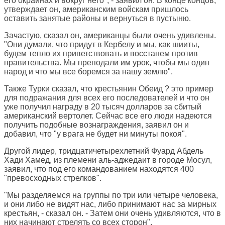
его окраинах и вокруг него", - заявил он. В конце концов,
утверждает он, американским войскам пришлось
оставить занятые районы и вернуться в пустыню.
Зачастую, сказал он, американцы были очень удивлены.
"Они думали, что придут в Кербелу и мы, как шииты,
будем тепло их приветствовать и восстанем против
правительства. Мы преподали им урок, чтобы мы один
народ и что мы все боремся за нашу землю".
Также Турки сказал, что крестьянин Обеид ? это пример
для подражания для всех его последователей и что он
уже получил награду в 20 тысяч долларов за сбитый
американский вертолет. Сейчас все его люди надеются
получить подобные вознаграждения, заявил он и
добавил, что "у врага не будет ни минуты покоя".
Другой лидер, тридцатичетырехлетний Фуард Абдель
Хади Хамед, из племени аль-аджедаит в городе Мосул,
заявил, что под его командованием находятся 400
"превосходных стрелков".
"Мы разделяемся на группы по три или четыре человека,
и они либо не видят нас, либо принимают нас за мирных
крестьян, - сказал он. - Затем они очень удивляются, что в
них начинают стрелять со всех сторон".