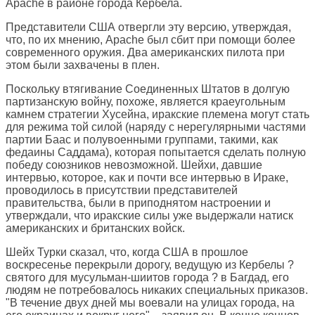
Apache в районе города Кербела.
Представители США отвергли эту версию, утверждая,
что, по их мнению, Apache был сбит при помощи более
современного оружия. Два американских пилота при
этом были захвачены в плен.
Поскольку втягивание Соединенных Штатов в долгую
партизанскую войну, похоже, является краеугольным
камнем стратегии Хусейна, иракские племена могут стать
для режима той силой (наряду с нерегулярными частями
партии Баас и полувоенными группами, такими, как
федаины Саддама), которая попытается сделать полную
победу союзников невозможной. Шейхи, давшие
интервью, которое, как и почти все интервью в Ираке,
проводилось в присутствии представителей
правительства, были в приподнятом настроении и
утверждали, что иракские силы уже выдержали натиск
американских и британских войск.
Шейх Турки сказал, что, когда США в прошлое
воскресенье перекрыли дорогу, ведущую из Кербелы ?
святого для мусульман-шиитов города ? в Багдад, его
людям не потребовалось никаких специальных приказов.
"В течение двух дней мы воевали на улицах города, на