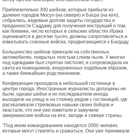
Приблизительно 300 шейхов, которые прибыли из
далеких городов Мосул (на севере) и Басра (на юге),
собрались, ведомые долгом защиты государства и
преданности Саддаму для получения инструкций о том,
как боевики, число которых в сельских областях Ирака
оценивается в десятки тысяч, должны сопротивляться и
изматывать союзные войска, продвигающиеся к Багдаду.
Большинство шейхов приехали на собственных
автомобилях, покрытых толстым слоем пыли. У многих
под одеждами был спрятан пистолет, и сопровождала их
свита из помощников, вооруженных подобным образом,
а также ближайших родственников.
Конференция проходила в небольшой гостинице в
центре города. Иностранные журналисты допущены не
были, однако шейхи и их последователи иногда
выходили на улицу и на стоянку рядом с гостиницей, где
расхваливали стрелковые навыки своих бойцов и
хвастали, что они уже измотали и замучили
американские войска на юге, западе и севере страны.
"Под моим командованием находятся 2000 человек,
которые могут стрелять и сражаться. Они уже принимали