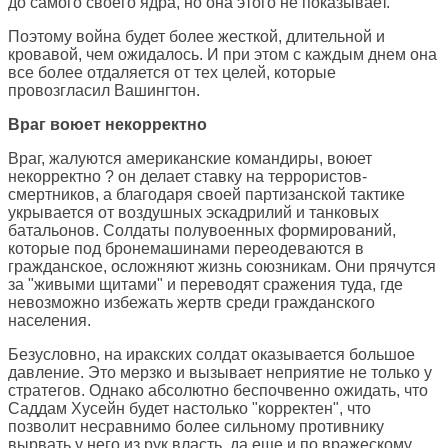
до самого своего ядра, но она этого не показывает.
Поэтому война будет более жесткой, длительной и
кровавой, чем ожидалось. И при этом с каждым днем она
все более отдаляется от тех целей, которые
провозгласил Вашингтон.
Враг воюет некорректно
Враг, жалуются американские командиры, воюет
некорректно ? он делает ставку на террористов-
смертников, а благодаря своей партизанской тактике
укрывается от воздушных эскадрилий и танковых
батальонов. Солдаты полувоенных формирований,
которые под бронемашинами переодеваются в
гражданское, осложняют жизнь союзникам. Они прячутся
за "живыми щитами" и переводят сражения туда, где
невозможно избежать жертв среди гражданского
населения.
Безусловно, на иракских солдат оказывается большое
давление. Это мерзко и вызывает неприятие не только у
стратегов. Однако абсолютно беспочвенно ожидать, что
Саддам Хусейн будет настолько "корректен", что
позволит несравнимо более сильному противнику
вырвать у него из рук власть, да еще и по вражескому