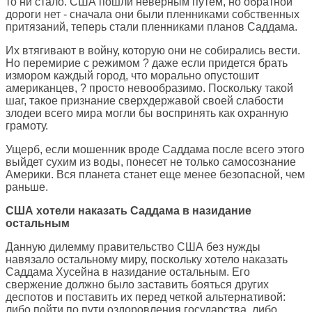
то ни стало. США пошли неверным путем, но обратной
дороги нет - сначала они были пленниками собственных
притязаний, теперь стали пленниками планов Саддама.
Их втягивают в войну, которую они не собирались вести.
Но перемирие с режимом ? даже если придется брать
измором каждый город, что морально опустошит
американцев, ? просто невообразимо. Поскольку такой
шаг, такое признание сверхдержавой своей слабости
злодеи всего мира могли бы воспринять как охранную
грамоту.
Ущерб, если мошенник вроде Саддама после всего этого
выйдет сухим из воды, понесет не только самосознание
Америки. Вся планета станет еще менее безопасной, чем
раньше.
США хотели наказать Саддама в назидание
остальным
Данную дилемму правительство США без нужды
навязало остальному миру, поскольку хотело наказать
Саддама Хусейна в назидание остальным. Его
свержение должно было заставить бояться других
деспотов и поставить их перед четкой альтернативой:
либо пойти по пути оздоровления государства, либо