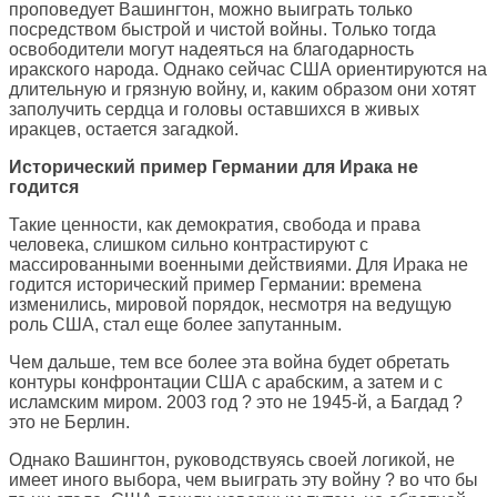
проповедует Вашингтон, можно выиграть только
посредством быстрой и чистой войны. Только тогда
освободители могут надеяться на благодарность
иракского народа. Однако сейчас США ориентируются на
длительную и грязную войну, и, каким образом они хотят
заполучить сердца и головы оставшихся в живых
иракцев, остается загадкой.
Исторический пример Германии для Ирака не
годится
Такие ценности, как демократия, свобода и права
человека, слишком сильно контрастируют с
массированными военными действиями. Для Ирака не
годится исторический пример Германии: времена
изменились, мировой порядок, несмотря на ведущую
роль США, стал еще более запутанным.
Чем дальше, тем все более эта война будет обретать
контуры конфронтации США с арабским, а затем и с
исламским миром. 2003 год ? это не 1945-й, а Багдад ?
это не Берлин.
Однако Вашингтон, руководствуясь своей логикой, не
имеет иного выбора, чем выиграть эту войну ? во что бы