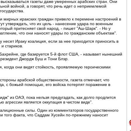
 высказываться газеты даже умеренных арабских стран. Они
ной войной, а говорят, что речь идет о неприемлемой
государства.
и мирных иракских граждан привело к перемене настроений в
ут утверждать, что их цель - нанесение удара по военным
орый притесняет свой народ, - пишет "Аш-Шарк". - Но у
тление, что они наносят удары по гражданским объектам".
у несет Ираку коалиция, если за нее приходится приносить в
 и стариков.
 Бахрейне, где базируется 5-й флот США, - называет нынешний
 президент Джордж Буш и Тони Блэр.
я, когда они видят стойкость, проявляемую героическими
стороны арабской общественности, газета отмечает, что
да, с божьей помощью, его войска потерпят поражение в
идж" из ОАЭ, пока нельзя предугадать, как долго продлится
ью агрессии является оккупация в чистом виде".
оалиционные силы. Один из комментаторов государственного
и того факта, что Саддам Хусейн по-прежнему наносит