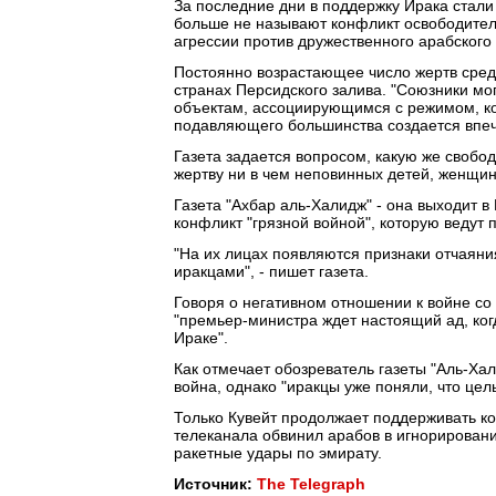
За последние дни в поддержку Ирака стали
больше не называют конфликт освободитель
агрессии против дружественного арабского 
Постоянно возрастающее число жертв сред
странах Персидского залива. "Союзники мог
объектам, ассоциирующимся с режимом, кот
подавляющего большинства создается впеча
Газета задается вопросом, какую же свобод
жертву ни в чем неповинных детей, женщин
Газета "Ахбар аль-Халидж" - она выходит в
конфликт "грязной войной", которую ведут
"На их лицах появляются признаки отчаяни
иракцами", - пишет газета.
Говоря о негативном отношении к войне со 
"премьер-министра ждет настоящий ад, ког
Ираке".
Как отмечает обозреватель газеты "Аль-Хал
война, однако "иракцы уже поняли, что цел
Только Кувейт продолжает поддерживать к
телеканала обвинил арабов в игнорировани
ракетные удары по эмирату.
Источник:
The Telegraph