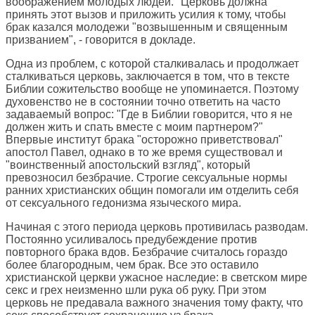
воображением молодых людей. "Церковь должна
принять этот вызов и приложить усилия к тому, чтобы
брак казался молодежи "возвышенным и священным
призванием", - говорится в докладе.
Одна из проблем, с которой сталкивалась и продолжает
сталкиваться церковь, заключается в том, что в тексте
Библии сожительство вообще не упоминается. Поэтому
духовенство не в состоянии точно ответить на часто
задаваемый вопрос: "Где в Библии говорится, что я не
должен жить и спать вместе с моим партнером?"
Впервые институт брака "осторожно приветствовал"
апостол Павел, однако в то же время существовал и
"воинственный апостольский взгляд", который
превозносил безбрачие. Строгие сексуальные нормы
ранних христианских общин помогали им отделить себя
от сексуального гедонизма языческого мира.
Начиная с этого периода церковь противилась разводам.
Постоянно усиливалось предубеждение против
повторного брака вдов. Безбрачие считалось гораздо
более благородным, чем брак. Все это оставило
христианской церкви ужасное наследие: в светском мире
секс и грех неизменно шли рука об руку. При этом
церковь не предавала важного значения тому факту, что