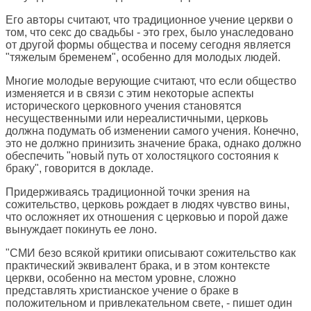
Его авторы считают, что традиционное учение церкви о
том, что секс до свадьбы - это грех, было унаследовано
от другой формы общества и посему сегодня является
"тяжелым бременем", особенно для молодых людей.
Многие молодые верующие считают, что если общество
изменяется и в связи с этим некоторые аспекты
исторического церковного учения становятся
несущественными или нереалистичными, церковь
должна подумать об изменении самого учения. Конечно,
это не должно принизить значение брака, однако должно
обеспечить "новый путь от холостяцкого состояния к
браку", говорится в докладе.
Придерживаясь традиционной точки зрения на
сожительство, церковь рождает в людях чувство вины,
что осложняет их отношения с церковью и порой даже
вынуждает покинуть ее лоно.
"СМИ безо всякой критики описывают сожительство как
практический эквивалент брака, и в этом контексте
церкви, особенно на местом уровне, сложно
представлять христианское учение о браке в
положительном и привлекательном свете, - пишет один