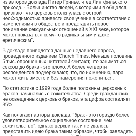
из авторов доклада Питер Гринье, чтец Лингфильского
прихода. - Большинство людей, с которыми я общался,
признают, что церковь столкнулась с острой
необходимостью привести свое учение в соответствие с
изменениями в обществе и представить новое
понимание сексуальных отношений в XXI веке, которое
может показаться кому-то радикальным и даже
еретическим".
В докладе приводятся данные недавнего опроса,
проведенного изданием Church Times. Меньше половины
5 тыс. опрошенных читателей считают, что заниматься
сексом до брака - это плохо. А более четверти
респондентов подчеркивают, что, по их мнению, пара
может жить вместе и без намерения пожениться.
По статистике с 1999 года более половины церковных
браков начинались с сожительства. Среди гражданских,
не освещенных церковью браков, эта цифра составляет
85%.
Как полагают авторы доклада, "брак - это гораздо более
удовлетворительное социальное состояние, чем
сожительство", однако церкви так и не удалось
представить идею брака таким образом, чтобы завладеть