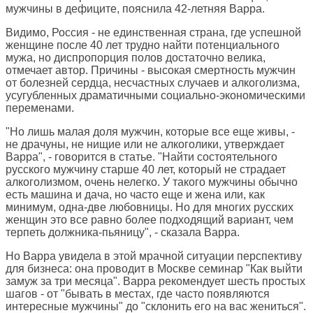
мужчины в дефиците, пояснила 42-летняя Варра.
Видимо, Россия - не единственная страна, где успешной
женщине после 40 лет трудно найти потенциального
мужа, но диспропорция полов достаточно велика,
отмечает автор. Причины - высокая смертность мужчин
от болезней сердца, несчастных случаев и алкоголизма,
усугубленных драматичными социально-экономическими
переменами.
"Но лишь малая доля мужчин, которые все еще живы, -
не драчуны, не нищие или не алкоголики, утверждает
Варра", - говорится в статье. "Найти состоятельного
русского мужчину старше 40 лет, который не страдает
алкоголизмом, очень нелегко. У такого мужчины обычно
есть машина и дача, но часто еще и жена или, как
минимум, одна-две любовницы. Но для многих русских
женщин это все равно более подходящий вариант, чем
терпеть должника-пьяницу", - сказала Варра.
Но Варра увидела в этой мрачной ситуации перспективу
для бизнеса: она проводит в Москве семинар "Как выйти
замуж за три месяца". Варра рекомендует шесть простых
шагов - от "бывать в местах, где часто появляются
интересные мужчины" до "склонить его на вас жениться".