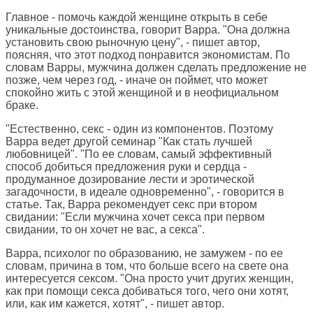
Главное - помочь каждой женщине открыть в себе
уникальные достоинства, говорит Варра. "Она должна
установить свою рыночную цену", - пишет автор,
поясняя, что этот подход понравится экономистам. По
словам Варры, мужчина должен сделать предложение не
позже, чем через год, - иначе он поймет, что может
спокойно жить с этой женщиной и в неофициальном
браке.
"Естественно, секс - один из компонентов. Поэтому
Варра ведет другой семинар "Как стать лучшей
любовницей". "По ее словам, самый эффективный
способ добиться предложения руки и сердца -
продуманное дозирование лести и эротической
загадочности, в идеале одновременно", - говорится в
статье. Так, Варра рекомендует секс при втором
свидании: "Если мужчина хочет секса при первом
свидании, то он хочет не вас, а секса".
Варра, психолог по образованию, не замужем - по ее
словам, причина в том, что больше всего на свете она
интересуется сексом. "Она просто учит других женщин,
как при помощи секса добиваться того, чего они хотят,
или, как им кажется, хотят", - пишет автор.