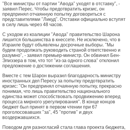
"Все министры от партии "Авода" уходят в отставку", -
заявил Перес. Чтобы предотвратить кризис, он
предпринял отчаянную попытку договориться с
представителями "Ликуд". Отставки официально вступят
в силу лишь через 48 часов.
С уходом из коалиции "Авода" правительство Шарона
лишится большинства в кнессете. Не исключено, что в
Израиле будут объявлены досрочные выборы. "Мы
будем продолжать руководить страной ответственно и
разумно", - заявил премьер-министр. Он обвинил Бен-
Элиэзера в том, что тот "из-за одного слова" отклонил
предложение о достижении соглашения.
Вместе с тем Шарон выразил благодарность министру
иностранных дел Пересу за попытку предотвратить
кризис: "Он предпринял отчаянную попытку, прекрасно
понимая, что лишь правительство национального
единства может способствовать продвижению вперед
процесса мирного урегулирования". В конце концов
бюджет был принят в первом чтении при 67
проголосовавших "за", 45 "против" и двух
воздержавшихся.
Поводом для разногласий стала глава проекта бюджета,