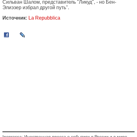
Сильван Шалом, представитель "Ликуд", - но Бен-
Элиэзер избрал другой путь".
Источник:
La Repubblica
Inopressa: Иностранная пресса о событиях в России и в мире