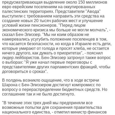
предусматривающая выделение около 150 миллионов
евро еврейским поселениям на оккупированных
палестинских территориях. Представители "Авода"
выступили с требованием направить эти средства на
создание новых 20 тысяч рабочих мест и улучшение
условий жизни пенсионеров. "Перед лицом
экономического кризиса мы больше не могли молчать", -
сказал Бен-Элиэзер. "Мы ни коим образом не
намеревались усугубить положение поселенцев в том,
что касается безопасности, но когда в Израиле есть дети,
которые умирают от голода и просят хлеба, не остается
ничего другого, как думать о приоритетах", - пояснил
лидер лейбористов. Бен-Элиэзер затронул также вопрос
о выборах: "Я уже начал первые переговоры с
представителями других парламентских фракций, чтобы
договориться о сроках".
В полдень возникло ощущение, что в ходе встречи
Шарона с Бен-Элиэзером достигнут компромисс по
вопросу о перераспределении бюджетных средств. Но
соглашение так и не было достигнуто.
"В течение этих трех дней мы предприняли все
возможные попытки для сохранения правительства
национального единства, - отметил министр финансов