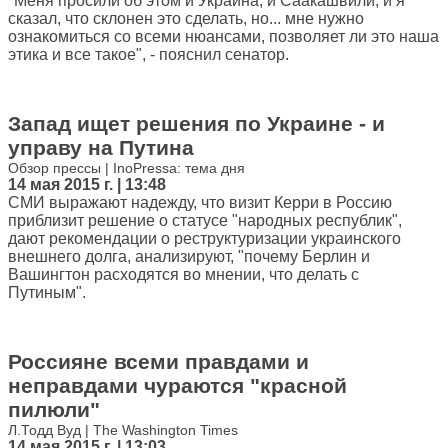
"Меня просили об этом и Украина, и Саакашвили, и я
сказал, что склонен это сделать, но... мне нужно
ознакомиться со всеми нюансами, позволяет ли это наша
этика и все такое", - пояснил сенатор.
Запад ищет решения по Украине - и
управу на Путина
Обзор прессы | InoPressa: тема дня
14 мая 2015 г. | 13:48
СМИ выражают надежду, что визит Керри в Россию
приблизит решение о статусе "народных республик",
дают рекомендации о реструктуризации украинского
внешнего долга, анализируют, "почему Берлин и
Вашингтон расходятся во мнении, что делать с
Путиным".
Россияне всеми правдами и
неправдами чураются "красной
пилюли"
Л.Тодд Вуд | The Washington Times
14 мая 2015 г. | 13:03