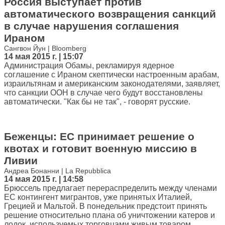
Россия выступает против
автоматического возвращения санкций
в случае нарушения соглашения
Ираном
Сангвон Йун | Bloomberg
14 мая 2015 г. | 15:07
Администрация Обамы, рекламируя ядерное
соглашение с Ираном скептически настроенным арабам,
израильтянам и американским законодателями, заявляет,
что санкции ООН в случае чего будут восстановлены
автоматически. "Как бы не так", - говорят русские.
Беженцы: ЕС принимает решение о
квотах и готовит военную миссию в
Ливии
Андреа Бонанни | La Repubblica
14 мая 2015 г. | 14:58
Брюссель предлагает перераспределить между членами
ЕС контингент мигрантов, уже принятых Италией,
Грецией и Мальтой. В понедельник предстоит принять
решение относительно плана об уничтожении катеров и
лодок, используемых торговцами живым товаром.