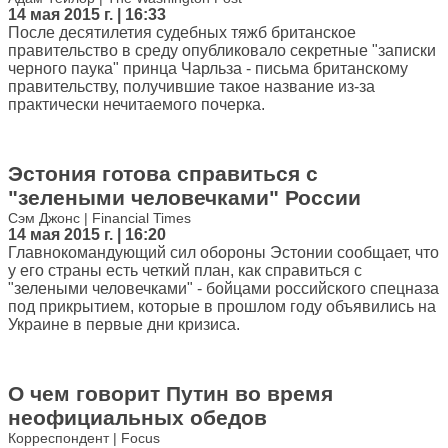
14 мая 2015 г. | 16:33
После десятилетия судебных тяжб британское
правительство в среду опубликовало секретные "записки
черного паука" принца Чарльза - письма британскому
правительству, получившие такое название из-за
практически нечитаемого почерка.
Эстония готова справиться с
"зелеными человечками" России
Сэм Джонс | Financial Times
14 мая 2015 г. | 16:20
Главнокомандующий сил обороны Эстонии сообщает, что
у его страны есть четкий план, как справиться с
"зелеными человечками" - бойцами российского спецназа
под прикрытием, которые в прошлом году объявились на
Украине в первые дни кризиса.
О чем говорит Путин во время
неофициальных обедов
Корреспондент | Focus