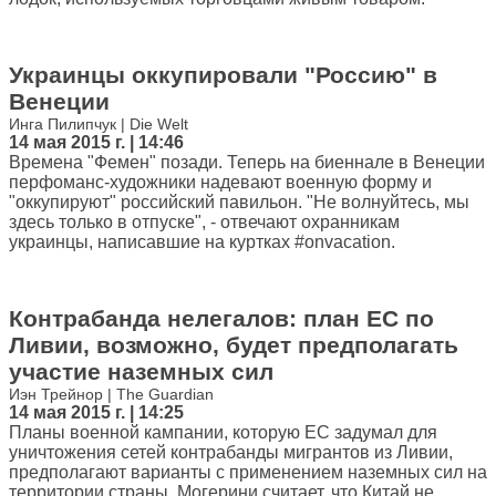
Украинцы оккупировали "Россию" в
Венеции
Инга Пилипчук | Die Welt
14 мая 2015 г. | 14:46
Времена "Фемен" позади. Теперь на биеннале в Венеции
перфоманс-художники надевают военную форму и
"оккупируют" российский павильон. "Не волнуйтесь, мы
здесь только в отпуске", - отвечают охранникам
украинцы, написавшие на куртках #onvacation.
Контрабанда нелегалов: план ЕС по
Ливии, возможно, будет предполагать
участие наземных сил
Иэн Трейнор | The Guardian
14 мая 2015 г. | 14:25
Планы военной кампании, которую ЕС задумал для
уничтожения сетей контрабанды мигрантов из Ливии,
предполагают варианты с применением наземных сил на
территории страны. Могерини считает, что Китай не