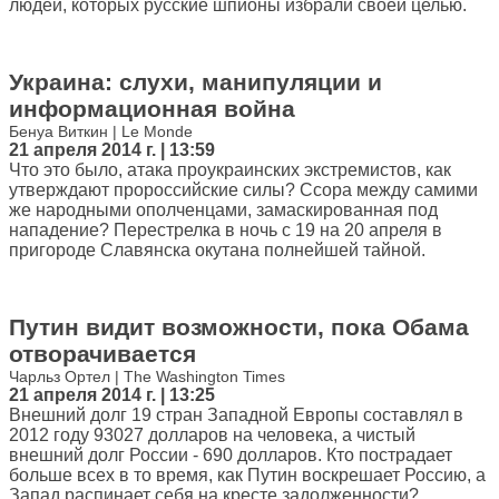
людей, которых русские шпионы избрали своей целью.
Украина: слухи, манипуляции и
информационная война
Бенуа Виткин | Le Monde
21 апреля 2014 г. | 13:59
Что это было, атака проукраинских экстремистов, как
утверждают пророссийские силы? Ссора между самими
же народными ополченцами, замаскированная под
нападение? Перестрелка в ночь с 19 на 20 апреля в
пригороде Славянска окутана полнейшей тайной.
Путин видит возможности, пока Обама
отворачивается
Чарльз Ортел | The Washington Times
21 апреля 2014 г. | 13:25
Внешний долг 19 стран Западной Европы составлял в
2012 году 93027 долларов на человека, а чистый
внешний долг России - 690 долларов. Кто пострадает
больше всех в то время, как Путин воскрешает Россию, а
Запад распинает себя на кресте задолженности?