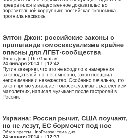
превратился в вещественное доказательство
поразительной коррупции: российская экономика
прогнила насквозь.
Элтон Джон: российские законы о
пропаганде гомосексуализма крайне
опасны для ЛГБТ-сообщества
Элтон Джон | The Guardian
24 января 2014 г. | 12:42
Путин заверяет, что это не входило в намерения
законодателей, но, несомненно, закон поощрил
непонимание и невежество. Особенно печально, что
закон прямо увязывает гомосексуализм с растлением
малолетних, написал музыкант после гастролей в
России.
Украина: Россия рычит, США поучают,
но не лезут, ЕС бормочет под нос
Обзор прессы | InoPressa: тема дня
24 января 2014 г. | 12:33