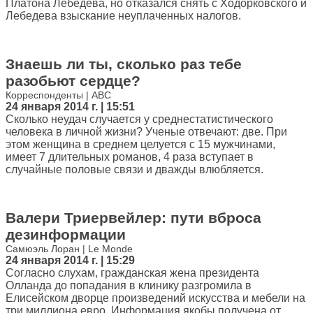
Платона Лебедева, но отказался снять с Ходорковского и
Лебедева взыскание неуплаченных налогов.
Знаешь ли ты, сколько раз тебе
разобьют сердце?
Корреспонденты | ABC
24 января 2014 г. | 15:51
Сколько неудач случается у среднестатистического
человека в личной жизни? Ученые отвечают: две. При
этом женщина в среднем целуется с 15 мужчинами,
имеет 7 длительных романов, 4 раза вступает в
случайные половые связи и дважды влюбляется.
Валери Триервейлер: пути вброса
дезинформации
Самюэль Лоран | Le Monde
24 января 2014 г. | 15:29
Согласно слухам, гражданская жена президента
Олланда до попадания в клинику разгромила в
Елисейском дворце произведений искусства и мебели на
три миллиона евро. Информация якобы получена от