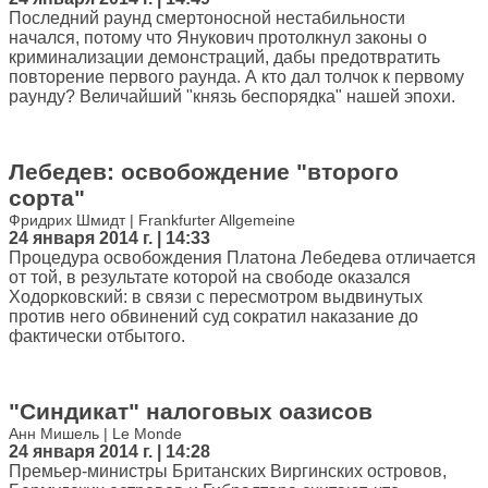
Последний раунд смертоносной нестабильности
начался, потому что Янукович протолкнул законы о
криминализации демонстраций, дабы предотвратить
повторение первого раунда. А кто дал толчок к первому
раунду? Величайший "князь беспорядка" нашей эпохи.
Лебедев: освобождение "второго
сорта"
Фридрих Шмидт | Frankfurter Allgemeine
24 января 2014 г. | 14:33
Процедура освобождения Платона Лебедева отличается
от той, в результате которой на свободе оказался
Ходорковский: в связи с пересмотром выдвинутых
против него обвинений суд сократил наказание до
фактически отбытого.
"Синдикат" налоговых оазисов
Анн Мишель | Le Monde
24 января 2014 г. | 14:28
Премьер-министры Британских Виргинских островов,