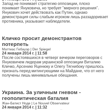
Запад не понимает стратегию оппозиции, плохо
понимает Януковича, но требует "мирного решения".
Янукович хочет действовать как Путин, однако
демонстрация силы слабым игроком лишь раззадоривает
противника, указывают наблюдатели.
Кличко просит демонстрантов
потерпеть
Маттиас Гебауэр | Der Spiegel
24 января 2014 г. | 11:58
После состоявшихся в четверг вечером переговоров с
Януковичем лидерам украинской оппозиции Виталию
Кличко, Арсению Яценюку и Олегу Тягнибоку пришлось
признать перед митингующими на Майдане, что от него
получены лишь минимальные обещания.
Украина. За уличным гневом -
геополитическая баталия
Жан-Батист Ноде | Le Nouvel Observateur
24 января 2014 г. | 11:32