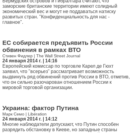
Бермудских островов и Гибралтара считают, что
заморские британские территории имеют солидный
экономический вес и могут не поддаваться натиску
развитых стран. "Конфиденциальность для нас -
главное".
ЕС собирается предъявить России
обвинения в рамках ВТО
Стивен Фидлер | The Wall Street Journal
24 января 2014 г. | 14:16
Европейский комиссар по торговле Карел де Гюхт
заявил, что "всерьез" рассматривает возможность
выдвинуть ряд обвинений против России в ВТО, отметив,
что он сильно разочарован отношением России к
мировой торговой организации.
Украина: фактор Путина
Марк Семо | Libération
24 января 2014 г. | 14:12
Многие наблюдатели допускают, что Путин способен
разрядить обстановку в Киеве, но западные страны