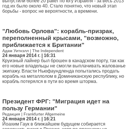
выпустили более 20 ракет по югу Израиля - за весь 2013
год их было около 40. Стало понятно, что новый этап
борьбы - вопрос не вероятности, а времени.
"Любовь Орлова": корабль-призрак,
переполненный крысами, "возможно,
приближается к Британии"
Адам Уитнэлл | The Independent
24 января 2014 г. | 16:31
Круизный лайнер был брошен в канадском порту, так как
его новые владельцы не смогли выплачивать жалованье
экипажу. Власти Ньюфаундленда попытались продать
корабль на металлолом в Доминиканскую республику, но
корабль потерялся в пути во время шторма.
Президент ФРГ: "Миграция идет на
пользу Германии"
Редакция | Frankfurter Allgemeine
24 января 2014 г. | 16:21
Йоахим Гаук в ближайшем будущем собирается