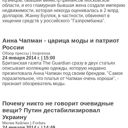
Кузнецов, бывший министр финансов Московской
области, и его гламурная бывшая жена создали империю
недвижимости, которая некогда оценивалась в 2 млрд
долларов. Жанну Буллок, в частности, обвиняют в
хищении средств у российского "Газпромбанка".
Анна Чапман - царица моды и патриот
России
Обзор прессы | Inopressa
24 января 2014 г. | 15:00
Британская газета The Guardian сразу в двух статьях
описывает коллекцию одежды, которую недавно
презентовала Анна Чапман под своим брендом. "Самое
поразительное, что платья от Чапман очень хороши", -
признает обозреватель моды.
Почему никто не говорит очевидные
вещи? Путин дестабилизировал
Украину
Мелик Кейлен | Forbes
24 января 2014 г. | 14:49