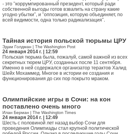
- это "коррумпированный президент, который ради
собственной выгоды готов взвалить на страну какие
угодно убытки", и "оппозиция, которую объединяет, по
всей видимости, одна только радикализация".
Тайная история польской тюрьмы ЦРУ
Эдам Голдман | The Washington Post
24 января 2014 г. | 12:59
Польская тюрьма была, пожалуй, самой важной из всех
секретных тюрем ЦРУ, созданных после 11 сентября.
Именно в ней содержался организатор терактов Халид
Шейх Мохаммед. Многое в истории ее создания и
функционирования до сих пор покрыто мраком.
Олимпийские игры в Сочи: на кон
поставлено очень много
Илан Берман | The Washington Times
24 января 2014 г. | 12:49
Шесть с половиной лет назад выбор Сочи для
проведения Олимпиады стал крупной политической
победой России. Однако в последующие годы Сочи