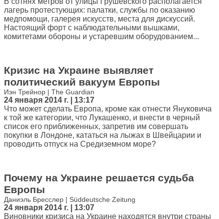
В сотнях метров от улицы Грушевского располагается
лагерь протестующих: палатки, службы по оказанию
медпомощи, галерея искусств, места для дискуссий.
Настоящий форт с наблюдательными вышками,
комитетами обороны и устаревшим оборудованием...
Кризис на Украине выявляет
политический вакуум Европы
Иэн Трейнор | The Guardian
24 января 2014 г. | 13:17
Что может сделать Европа, кроме как отнести Януковича
к той же категории, что Лукашенко, и внести в черный
список его приближенных, запретив им совершать
покупки в Лондоне, кататься на лыжах в Швейцарии и
проводить отпуск на Средиземном море?
Почему на Украине решается судьба
Европы
Даниэль Бресслер | Süddeutsche Zeitung
24 января 2014 г. | 13:07
Виновники кризиса на Украине находятся внутри страны