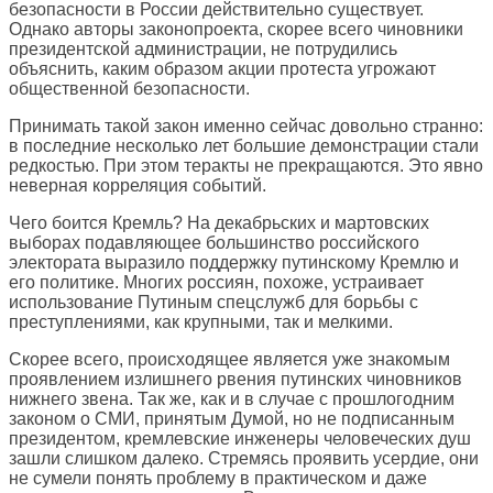
безопасности в России действительно существует.
Однако авторы законопроекта, скорее всего чиновники
президентской администрации, не потрудились
объяснить, каким образом акции протеста угрожают
общественной безопасности.
Принимать такой закон именно сейчас довольно странно:
в последние несколько лет большие демонстрации стали
редкостью. При этом теракты не прекращаются. Это явно
неверная корреляция событий.
Чего боится Кремль? На декабрьских и мартовских
выборах подавляющее большинство российского
электората выразило поддержку путинскому Кремлю и
его политике. Многих россиян, похоже, устраивает
использование Путиным спецслужб для борьбы с
преступлениями, как крупными, так и мелкими.
Скорее всего, происходящее является уже знакомым
проявлением излишнего рвения путинских чиновников
нижнего звена. Так же, как и в случае с прошлогодним
законом о СМИ, принятым Думой, но не подписанным
президентом, кремлевские инженеры человеческих душ
зашли слишком далеко. Стремясь проявить усердие, они
не сумели понять проблему в практическом и даже