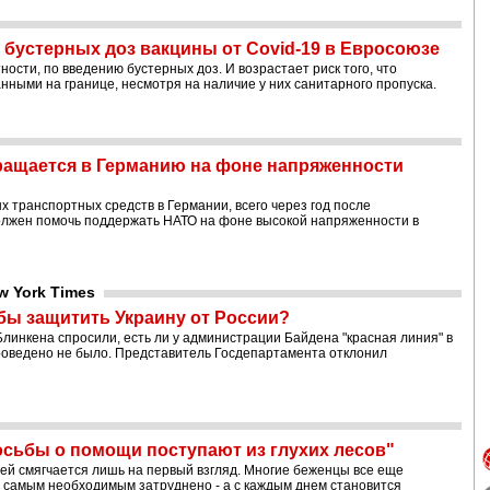
 бустерных доз вакцины от Covid-19 в Евросоюзе
сти, по введению бустерных доз. И возрастает риск того, что
ными на границе, несмотря на наличие у них санитарного пропуска.
ращается в Германию на фоне напряженности
 транспортных средств в Германии, всего через год после
должен помочь поддержать НАТО на фоне высокой напряженности в
w York Times
обы защитить Украину от России?
линкена спросили, есть ли у администрации Байдена "красная линия" в
роведено не было. Представитель Госдепартамента отклонил
осьбы о помощи поступают из глухих лесов"
ей смягчается лишь на первый взгляд. Многие беженцы все еще
х самым необходимым затруднено - а с каждым днем становится