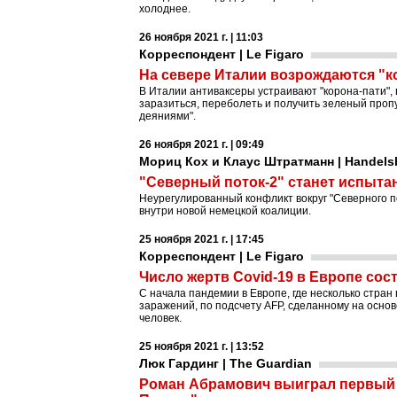
холоднее.
26 ноября 2021 г. | 11:03
Корреспондент | Le Figaro
На севере Италии возрождаются "
В Италии антиваксеры устраивают "корона-пати",
заразиться, переболеть и получить зеленый пропу
деяниями".
26 ноября 2021 г. | 09:49
Мориц Кох и Клаус Штратманн | Handelsb
"Северный поток-2" станет испыта
Неурегулированный конфликт вокруг "Северного п
внутри новой немецкой коалиции.
25 ноября 2021 г. | 17:45
Корреспондент | Le Figaro
Число жертв Covid-19 в Европе сос
C начала пандемии в Европе, где несколько стра
заражений, по подсчету AFP, сделанному на осно
человек.
25 ноября 2021 г. | 13:52
Люк Гардинг | The Guardian
Роман Абрамович выиграл первый р