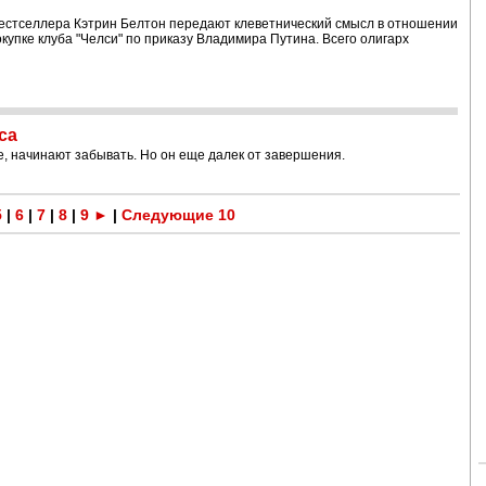
 бестселлера Кэтрин Белтон передают клеветнический смысл в отношении
купке клуба "Челси" по приказу Владимира Путина. Всего олигарх
са
е, начинают забывать. Но он еще далек от завершения.
5
|
6
|
7
|
8
|
9
►
|
Следующие 10