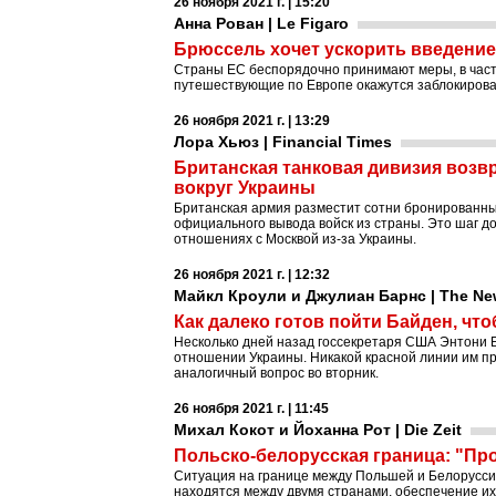
26 ноября 2021 г. | 15:20
Анна Рован | Le Figaro
Брюссель хочет ускорить введение
Страны ЕС беспорядочно принимают меры, в частно
путешествующие по Европе окажутся заблокирован
26 ноября 2021 г. | 13:29
Лора Хьюз | Financial Times
Британская танковая дивизия возв
вокруг Украины
Британская армия разместит сотни бронированных
официального вывода войск из страны. Это шаг 
отношениях с Москвой из-за Украины.
26 ноября 2021 г. | 12:32
Майкл Кроули и Джулиан Барнс | The Ne
Как далеко готов пойти Байден, чт
Несколько дней назад госсекретаря США Энтони Б
отношении Украины. Никакой красной линии им п
аналогичный вопрос во вторник.
26 ноября 2021 г. | 11:45
Михал Кокот и Йоханна Рот | Die Zeit
Польско-белорусская граница: "Пр
Ситуация на границе между Польшей и Белорусси
находятся между двумя странами, обеспечение и