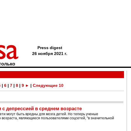
Press digest
26 ноября 2021 г.
только
5
|
6
|
7
|
8
|
9
►
|
Следующие 10
ли с депрессией в среднем возрасте
ети могут быть вредны для мозга детей. Но теперь ученые
 возраста, являющиеся пользователями соцсетей, "в значительной