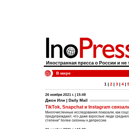
Иностранная пресса о России и не 
В мире
1
|
2
|
3
|
4
|
26 ноября 2021 г. | 15:49
Джон Или | Daily Mail
TikTok, Snapchat и Instagram связа
Многочисленные исследования показали, как соцс
предупреждают, что даже взрослые люди среднего
степени" более склонны к депрессии.