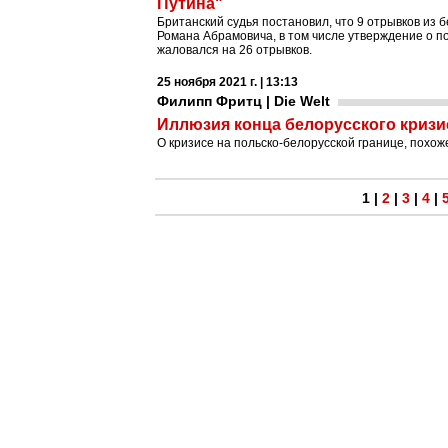
Путина"
Британский судья постановил, что 9 отрывков из
Романа Абрамовича, в том числе утверждение о по
жаловался на 26 отрывков.
25 ноября 2021 г. | 13:13
Филипп Фритц | Die Welt
Иллюзия конца белорусского кризи
О кризисе на польско-белорусской границе, похож
1
|
2
|
3
|
4
|