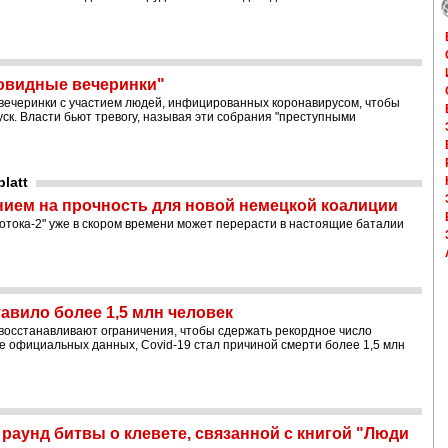
ковидные вечеринки"
 вечеринки с участием людей, инфицированных коронавирусом, чтобы
ск. Власти бьют тревогу, называя эти собрания "преступными
latt
нием на прочность для новой немецкой коалиции
отока-2" уже в скором времени может перерасти в настоящие баталии
тавило более 1,5 млн человек
н восстанавливают ограничения, чтобы сдержать рекордное число
ве официальных данных, Covid-19 стал причиной смерти более 1,5 млн
аунд битвы о клевете, связанной с книгой "Люди