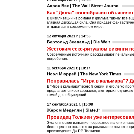
21 октября 2021 г. | 15:26
Аарон Бэк | The Wall Street Journal
Как "Дюна" своеобразно объясняе
В цивилизации из романа и фильма "Дюна" все еще
главная движущая сила. Она придает фантастичес
отдаваться в современном мире.
12 октября 2021 г. | 14:53
Бертольд Зеевальд | Die Welt
Жестоким секс-ритуалом викинги п
Современные источники рассказывают печальные п
погребения.
11 октября 2021 г. | 18:37
Ноэл Мюррей | The New York Times
Понравилась "Игра в кальмара"? Д
В "Игре в кальмара" всего 9 серий, и его легко пр
предлагает список сериалов, в которых поднимаю
темой для обсуждений.
17 сентября 2021 г. | 15:08
Жером Меделли | Slate.fr
Провидец Толкиен уже интересова
Экологическое изгнание - серьезное явление наше
беженцев оно остается за рамками ее компетенции
произведения Дж.Р.Р. Толкиена.