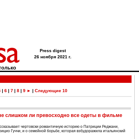
Press digest
26 ноября 2021 г.
только
5
|
6
|
7
|
8
|
9
►
|
Следующие 10
 не слишком ли превосходно все одеты в фильме
ссказывает чертовски романтичную историю о Патриции Реджани,
рицио Гуччи, и о семейной борьбе, которая взбудоражила итальянский