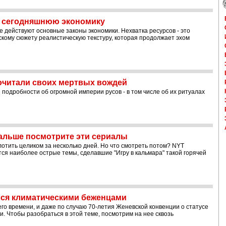
т сегодняшнюю экономику
 действуют основные законы экономики. Нехватка ресурсов - это
кому сюжету реалистическую текстуру, которая продолжает эхом
очитали своих мертвых вождей
одробности об огромной империи русов - в том числе об их ритуалах
альше посмотрите эти сериалы
оглотить целиком за несколько дней. Но что смотреть потом? NYT
тся наиболее острые темы, сделавшие "Игру в кальмара" такой горячей
лся климатическими беженцами
го времени, и даже по случаю 70-летия Женевской конвенции о статусе
. Чтобы разобраться в этой теме, посмотрим на нее сквозь