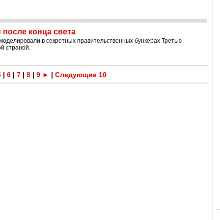
 после конца света
моделировали в секретных правительственных бункерах Третью
й страной.
5
|
6
|
7
|
8
|
9
►
|
Следующие 10