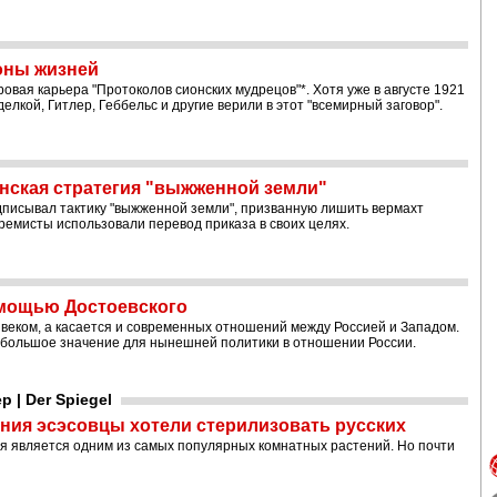
оны жизней
вая карьера "Протоколов сионских мудрецов"*. Хотя уже в августе 1921
елкой, Гитлер, Геббельс и другие верили в этот "всемирный заговор".
инская стратегия "выжженной земли"
дписывал тактику "выжженной земли", призванную лишить вермахт
ремисты использовали перевод приказа в своих целях.
омощью Достоевского
 веком, а касается и современных отношений между Россией и Западом.
большое значение для нынешней политики в отношении России.
| Der Spiegel
ния эсэсовцы хотели стерилизовать русских
 является одним из самых популярных комнатных растений. Но почти