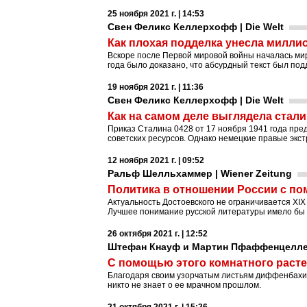
25 ноября 2021 г. | 14:53
Свен Феликс Келлерхофф | Die Welt
Как плохая подделка унесла милли
Вскоре после Первой мировой войны началась миро
года было доказано, что абсурдный текст был подд
19 ноября 2021 г. | 11:36
Свен Феликс Келлерхофф | Die Welt
Как на самом деле выглядела стал
Приказ Сталина 0428 от 17 ноября 1941 года пре
советских ресурсов. Однако немецкие правые экст
12 ноября 2021 г. | 09:52
Ральф Шелльхаммер | Wiener Zeitung
Политика в отношении России с п
Актуальность Достоевского не ограничивается XIX
Лучшее понимание русской литературы имело бы 
26 октября 2021 г. | 12:52
Штефан Кнауф и Мартин Пфаффенцеллер 
С помощью этого комнатного расте
Благодаря своим узорчатым листьям диффенбахия
никто не знает о ее мрачном прошлом.