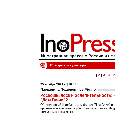
Иностранная пресса о России и не 
История и культура
1
|
2
|
3
|
4
|
25 ноября 2021 г. | 16:43
Паскалина Подевен | Le Figaro
Роскошь, лоск и ослепительность:
"Дом Гуччи"?
Объявленный блокбастером фильм "Дом Гуччи" ра
признанной виновной в убийстве своего мужа Мау
дом моды класса люкс.