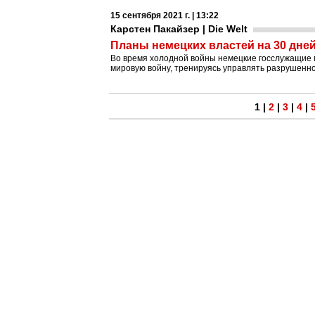
15 сентября 2021 г. | 13:22
Карстен Пакайзер | Die Welt
Планы немецких властей на 30 дней
Во время холодной войны немецкие госслужащие 
мировую войну, тренируясь управлять разрушенно
1
|
2
|
3
|
4
|