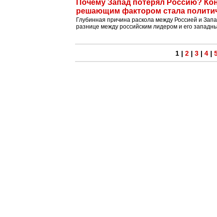
Почему Запад потерял Россию? Кон
решающим фактором стала политич
Глубинная причина раскола между Россией и Запад
разнице между российским лидером и его западны
1
|
2
|
3
|
4
|