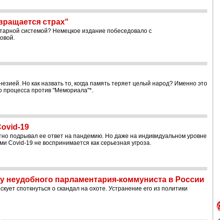
вращается страх"
итарной системой? Немецкое издание побеседовало с
овой.
незией. Но как назвать то, когда память теряет целый народ? Именно это
го процесса против "Мемориала"*.
ovid-19
тно подрывал ее ответ на пандемию. Но даже на индивидуальном уровне
и Covid-19 не воспринимается как серьезная угроза.
ху неудобного парламентария-коммуниста в России
кует споткнуться о скандал на охоте. Устранение его из политики