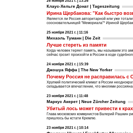
26 ноября 2021 г. | 13:26
Клаус-Хельге Донат | Tageszeitung
Ирина Щербакова: "Как быстро воз
Является ли Россия авторитарной или уже тотал
соосновательницей "Мемориала"* Ириной Щербак
25 ноября 2021 г. | 11:16
Михаэль Туманн | Die Zeit
Лучше стереть из памяти
Когда человек теряет память, мы называем это ам
сейчас грозит произойти в России в ходе судебно
24 ноября 2021 г. | 15:39
Джошуа Яффа | The New Yorker
Почему Россия не расправилась с C
Хрупкий политический климат в России неоднокра
складывается впечатление, что многими россиянам
23 ноября 2021 г. | 11:48
Маркус Акерет | Neue Zürcher Zeitung
Убитый лось может привести к кра
Глава московских коммунистов Валерий Рашкин рис
пришлось бы кстати Кремлю.
23 ноября 2021 г. | 10:14