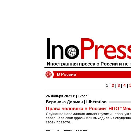
Иностранная пресса о России и не 
В России
1
|
2
|
3
|
4
|
26 ноября 2021 г. | 17:27
Вероника Дорман | Libération
Права человека в России: НПО "Мем
Слушание напоминало диалог глухих и неравную б
завершала свои фразы или выходила из смущенно
своей правоте.