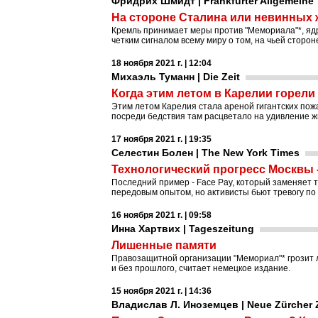
Фридрих Шмидт | Frankfurter Allgemeine
На стороне Сталина или невинных 
Кремль принимает меры против "Мемориала"*, ядр
четким сигналом всему миру о том, на чьей сторо
18 ноября 2021 г. | 12:04
Михаэль Туманн | Die Zeit
Когда этим летом в Карелии горел
Этим летом Карелия стала ареной гигантских пожа
посреди бедствия там расцветало на удивление ж
17 ноября 2021 г. | 19:35
Селестин Болен | The New York Times
Технологический прогресс Москвы -
Последний пример - Face Pay, который заменяет 
передовым опытом, но активисты бьют тревогу п
16 ноября 2021 г. | 09:58
Инна Хартвих | Tageszeitung
Лишенные памяти
Правозащитной организации "Мемориал"* грозит 
и без прошлого, считает немецкое издание.
15 ноября 2021 г. | 14:36
Владислав Л. Иноземцев | Neue Zürcher 