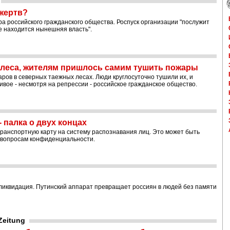
жертв?
а российского гражданского общества. Роспуск организации "послужит
не находится нынешняя власть".
и леса, жителям пришлось самим тушить пожары
ров в северных таежных лесах. Люди круглосуточно тушили их, и
ивое - несмотря на репрессии - российское гражданское общество.
 палка о двух концах
транспортную карту на систему распознавания лиц. Это может быть
о вопросам конфиденциальности.
ликвидация. Путинский аппарат превращает россиян в людей без памяти
Zeitung