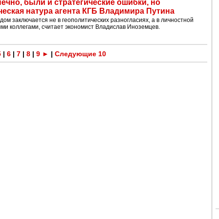
ечно, были и стратегические ошибки, но
еская натура агента КГБ Владимира Путина
ом заключается не в геополитических разногласиях, а в личностной
ми коллегами, считает экономист Владислав Иноземцев.
5
|
6
|
7
|
8
|
9
►
|
Следующие 10