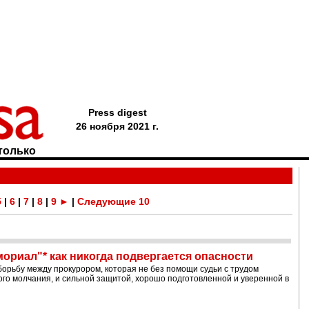
Press digest
26 ноября 2021 г.
только
5
|
6
|
7
|
8
|
9
►
|
Следующие 10
ориал"* как никогда подвергается опасности
орьбу между прокурором, которая не без помощи судьи с трудом
го молчания, и сильной защитой, хорошо подготовленной и уверенной в