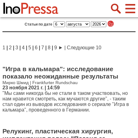
Статьи по дате
1
|
2
|
3
|
4
|
5
|
6
|
7
|
8
|
9
►
|
Следующие 10
"Игра в кальмара": исследование
показало неожиданные результаты
Мирко Шмид | Frankfurter Rundschau
23 ноября 2021 г. | 14:59
"Мы сами никогда бы не стали в таком участвовать, но
нам нравится смотреть, как мучаются другие", - таким
стал один из выводов исследования о сериале "Игра в
кальмара", проведенного в Германии.
Релукинг, пластическая хирургия,