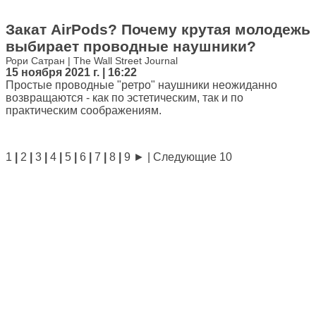
Закат AirPods? Почему крутая молодежь
выбирает проводные наушники?
Рори Сатран | The Wall Street Journal
15 ноября 2021 г. | 16:22
Простые проводные "ретро" наушники неожиданно
возвращаются - как по эстетическим, так и по
практическим соображениям.
1
|
2
|
3
|
4
|
5
|
6
|
7
|
8
|
9
►
|
Следующие 10