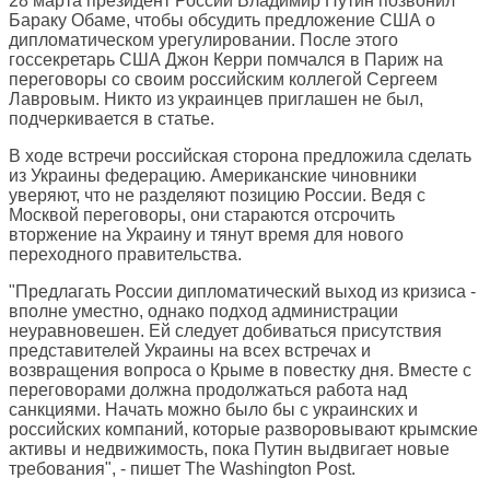
28 марта президент России Владимир Путин позвонил
Бараку Обаме, чтобы обсудить предложение США о
дипломатическом урегулировании. После этого
госсекретарь США Джон Керри помчался в Париж на
переговоры со своим российским коллегой Сергеем
Лавровым. Никто из украинцев приглашен не был,
подчеркивается в статье.
В ходе встречи российская сторона предложила сделать
из Украины федерацию. Американские чиновники
уверяют, что не разделяют позицию России. Ведя с
Москвой переговоры, они стараются отсрочить
вторжение на Украину и тянут время для нового
переходного правительства.
"Предлагать России дипломатический выход из кризиса -
вполне уместно, однако подход администрации
неуравновешен. Ей следует добиваться присутствия
представителей Украины на всех встречах и
возвращения вопроса о Крыме в повестку дня. Вместе с
переговорами должна продолжаться работа над
санкциями. Начать можно было бы с украинских и
российских компаний, которые разворовывают крымские
активы и недвижимость, пока Путин выдвигает новые
требования", - пишет The Washington Post.