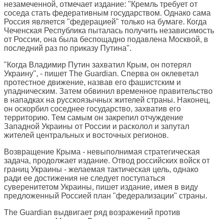
незамеченной, отмечает издание: "Кремль требует от
соседа стать федеративным государством. Однако сама
Россия является "федерацией" только на бумаге. Когда
Чеченская Республика пыталась получить независимость
от России, она была беспощадно подавлена Москвой, в
последний раз по приказу Путина".
"Когда Владимир Путин захватил Крым, он потерял
Украину", - пишет
The Guardian
. Сперва он оклеветал
протестное движение, назвав его фашистским и
упадническим. Затем обвинил временное правительство
в нападках на русскоязычных жителей страны. Наконец,
он оскорбил соседнее государство, захватив его
территорию. Тем самым он закрепил отчуждение
Западной Украины от России и расколол и запутал
жителей центральных и восточных регионов.
Возвращение Крыма - невыполнимая стратегическая
задача, продолжает издание. Отвод российских войск от
границ Украины - желаемая тактическая цель, однако
ради ее достижения не следует поступаться
суверенитетом Украины, пишет издание, имея в виду
предложенный Россией план "федерализации" страны.
The Guardian выдвигает ряд возражений против