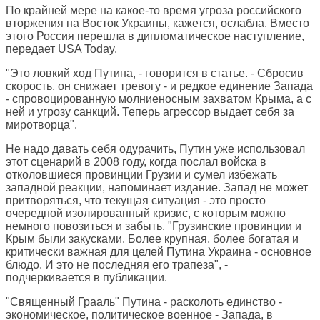
По крайней мере на какое-то время угроза российского
вторжения на Восток Украины, кажется, ослабла. Вместо
этого Россия перешла в дипломатическое наступление,
передает
USA Today
.
"Это ловкий ход Путина, - говорится в статье. - Сбросив
скорость, он снижает тревогу - и редкое единение Запада
- спровоцированную молниеносным захватом Крыма, а с
ней и угрозу санкций. Теперь агрессор выдает себя за
миротворца".
Не надо давать себя одурачить, Путин уже использовал
этот сценарий в 2008 году, когда послал войска в
отколовшиеся провинции Грузии и сумел избежать
западной реакции, напоминает издание. Запад не может
притворяться, что текущая ситуация - это просто
очередной изолированный кризис, с которым можно
немного повозиться и забыть. "Грузинские провинции и
Крым были закусками. Более крупная, более богатая и
критически важная для целей Путина Украина - основное
блюдо. И это не последняя его трапеза", -
подчеркивается в публикации.
"Священный Грааль" Путина - расколоть единство -
экономическое, политическое военное - Запада, в