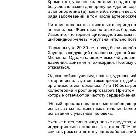
Кроме того, уровень холестерина падает пр
безусловно важно для предупреждения сер
и липопротеина (а), как и избыточный вес,
ряда заболеваний, в том числе артериоскле
Питание подопытных животных в период пр
не менялось. Животные оставались бодрыми
Известно, что гормон щитовидной железы 
щитовидной железы могут значительно поте
"Гормоны уже 20-30 лет назад были опробов
Хаунер, заведующий недавно созданной к
Мюнхена. Однако слишком высокий уровень
давления, аритмия и тахикардия. Поэтому 
отказаться.
Однако сейчас ученым, похоже, удалось из
которая используется в эксперименте, дей
организме этим гормоном, ? на TR-бета-ре
холестерина и рост энергозатрат. При это
которые отвечают за частоту сердцебиения
"Новый препарат является многообещающим
испытываться на животных в течение боле
испытания с участием человека.
Ученые интенсивно ищут новые средства, ч
индустриальных странах. Так, около20 % н
снизить риск соответствующих заболевани