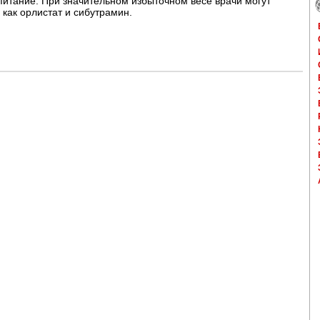
питание. При значительном избыточном весе врачи могут
 как орлистат и сибутрамин.