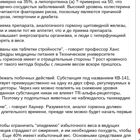
имерно на 35%, а липопротеина (а) ? примерно на 50, что
дечно-сосудистых заболеваний. Высокий уровень холестерина
 считаются факторами риска, поскольку являются причиной
роза, гипертонии и диабета.
иема препарата, аналогичного гормону щитовидной железы,
 и имели тот же аппетит, что и до приема препарата.
повышает энергозатраты организма, и люди с гиперфункцией
рять в весе.
аны как таблетки стройности", - говорит профессор Ханс
афедры медицины питания в Техническом университете
 гормонов имеет и отрицательные стороны ? рост кровяного
от такого метода борьбы с лишним весом вскоре пришлось
бежать побочных действий. Субстанция под названием КВ-141,
ствует преимущественно на одну из двух сфер, регулируемых в
цепторы. Через них можно повлиять на снижение уровня
м данная субстанция никак не влияет TR-альфа-рецепторы,
. Поэтому у подопытных животных не наблюдалось тахикардии.
", - говорит Хаунер. Разумеется, аналог гормона должен
е длительного времени, прежде чем можно будет начать первые
тобы ограничить "эпидемию" избыточного веса в ведущих
емцев страдают от ожирения, и им необходимо похудеть, чтобы
й. Еще 40% имеют избыточный вес. Основными средствами для