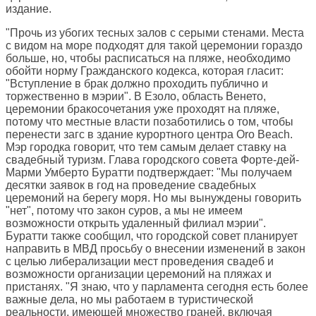
издание.
"Прочь из убогих тесных залов с серыми стенами. Места
с видом на море подходят для такой церемонии гораздо
больше, но, чтобы расписаться на пляже, необходимо
обойти норму Гражданского кодекса, которая гласит:
"Вступление в брак должно проходить публично и
торжественно в мэрии". В Езоло, область Венето,
церемонии бракосочетания уже проходят на пляже,
потому что местные власти позаботились о том, чтобы
перенести загс в здание курортного центра Oro Beach.
Мэр городка говорит, что тем самым делает ставку на
свадебный туризм. Глава городского совета Форте-дей-
Марми Умберто Буратти подтверждает: "Мы получаем
десятки заявок в год на проведение свадебных
церемоний на берегу моря. Но мы вынуждены говорить
"нет", потому что закон суров, а мы не имеем
возможности открыть удаленный филиал мэрии".
Буратти также сообщил, что городской совет планирует
направить в МВД просьбу о внесении изменений в закон
с целью либерализации мест проведения свадеб и
возможности организации церемоний на пляжах и
пристанях. "Я знаю, что у парламента сегодня есть более
важные дела, но мы работаем в туристической
реальности, имеющей множество граней, включая