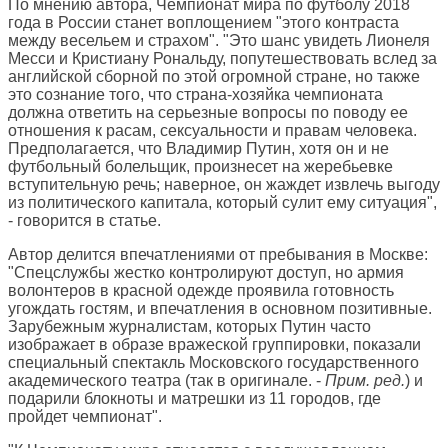
По мнению автора, Чемпионат мира по футболу 2018
года в России станет воплощением "этого контраста
между весельем и страхом". "Это шанс увидеть Лионеля
Месси и Кристиану Рональду, попутешествовать вслед за
английской сборной по этой огромной стране, но также
это сознание того, что страна-хозяйка чемпионата
должна ответить на серьезные вопросы по поводу ее
отношения к расам, сексуальности и правам человека.
Предполагается, что Владимир Путин, хотя он и не
футбольный болельщик, произнесет на жеребьевке
вступительную речь; наверное, он жаждет извлечь выгоду
из политического капитала, который сулит ему ситуация",
- говорится в статье.
Автор делится впечатлениями от пребывания в Москве:
"Спецслужбы жестко контролируют доступ, но армия
волонтеров в красной одежде проявила готовность
угождать гостям, и впечатления в основном позитивные.
Зарубежным журналистам, которых Путин часто
изображает в образе вражеской группировки, показали
специальный спектакль Московского государственного
академического театра (так в оригинале. -
Прим. ред.
) и
подарили блокноты и матрешки из 11 городов, где
пройдет чемпионат".