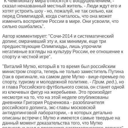
"К Чемпионату мира относятся с воодушевлением, -
сказал неназванный местный житель. - Люди ждут его и
хотят устроить шоу - но, пожалуй, не так сильно, как
перед Олимпиадой, когда считалось, что она может
изменить восприятие России в мире. Они усвоили, что
сильно ошибались".
Автор комментирует: "Сочи-2014 и систематический
допинг, омрачивший эту и, как минимум, еще три
предшествующие Олимпиады, лишь упрочили
негативные взгляды на культуру России, ее отношение к
спорту и честной игре".
"Виталий Мутко, который в то время был российским
министром спорта, теперь не только заместитель Путина
(так в оригинале, на самом деле Мутко - вице-премьер по
спорту, туризму и молодежной политике. -
Прим. ред.
), но
и глава Российского футбольного союза, он станет одной
из ключевых фигур на жеребьевке. Это произойдет
несмотря на то, что на этой неделе опубликованы
дневники Григория Родченкова - разоблачителя
российского допинга, экс-главы московской
антидопинговой лаборатории, - в которых детально
описаны встречи с Мутко и имеются самые твердые на
данный момент доказательства того, что Мутко