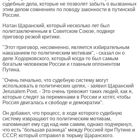
судебные дела, которые не позволят забыть о вызванных
этим делом сомнениях по поводу законности в путинской
России.
Натан Щаранский, который несколько лет был
политзаключенным в Советском Союзе, подверг
приговор резкой критике.
"Этот приговор, несомненно, является избирательным
наказанием по политическим мотивам", - сказал он о
деле Ходорковского, который когда-то был самым
богатым человеком России и главным оппонентом
Путина.
"Очень печально, что судебную систему могут
использовать в политических целях, - заявил Щаранский
Jerusalem Post. - Это очень тревожит таких людей, как я,
которые следят за переменами в России и хотят, чтобы
Россия двигалась к свободе и демократии".
Он добавил, что процесс, в ходе которого судебную
систему извращают по политическим мотивам,
напоминает ему суд над ним самим, однако подчеркнул,
что есть "большая разница" между Россией при Путине и
СССР, который отправил в тюрьму Щаранского.