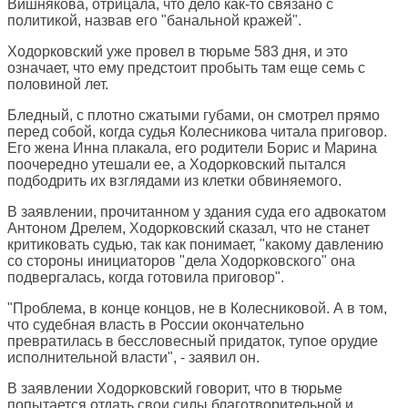
Вишнякова, отрицала, что дело как-то связано с
политикой, назвав его "банальной кражей".
Ходорковский уже провел в тюрьме 583 дня, и это
означает, что ему предстоит пробыть там еще семь с
половиной лет.
Бледный, с плотно сжатыми губами, он смотрел прямо
перед собой, когда судья Колесникова читала приговор.
Его жена Инна плакала, его родители Борис и Марина
поочередно утешали ее, а Ходорковский пытался
подбодрить их взглядами из клетки обвиняемого.
В заявлении, прочитанном у здания суда его адвокатом
Антоном Дрелем, Ходорковский сказал, что не станет
критиковать судью, так как понимает, "какому давлению
со стороны инициаторов "дела Ходорковского" она
подвергалась, когда готовила приговор".
"Проблема, в конце концов, не в Колесниковой. А в том,
что судебная власть в России окончательно
превратилась в бессловесный придаток, тупое орудие
исполнительной власти", - заявил он.
В заявлении Ходорковский говорит, что в тюрьме
попытается отдать свои силы благотворительной и