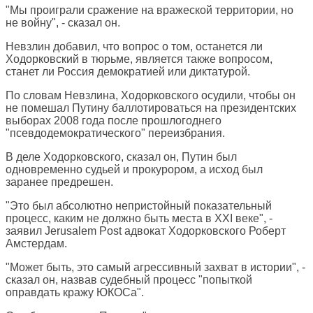
"Мы проиграли сражение на вражеской территории, но
не войну", - сказал он.
Невзлин добавил, что вопрос о том, останется ли
Ходорковский в тюрьме, является также вопросом,
станет ли Россия демократией или диктатурой.
По словам Невзлина, Ходорковского осудили, чтобы он
не помешал Путину баллотироваться на президентских
выборах 2008 года после прошлогоднего
"псевдодемократического" переизбрания.
В деле Ходорковского, сказал он, Путин был
одновременно судьей и прокурором, а исход был
заранее предрешен.
"Это был абсолютно непристойный показательный
процесс, каким не должно быть места в XXI веке", -
заявил Jerusalem Post адвокат Ходорковского Роберт
Амстердам.
"Может быть, это самый агрессивный захват в истории", -
сказал он, назвав судебный процесс "попыткой
оправдать кражу ЮКОСа".