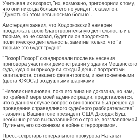
Учитывая их возраст, "их, возможно, приговорили к тому,
что они никогда больше его не увидят", сказал он.
"Думать об этом невыносимо больно".
Амстердам заявил, что Ходорковский намерен
продолжать свою благотворительную деятельность и в
тюрьме, но не сказал, будет ли он продолжать
политическую деятельность, заметив только, что "в
тюрьме это будет трудно".
"Позор! Позор!" скандировали после вынесения
приговора участники демонстрации у здания Мещанского
суда, куда они приходили каждый день с портретами
капиталиста, ставшего филантропом, и желто-зелеными
(цвета ЮКОСа) воздушными шариками.
"Человек невиновен, пока его вина не доказана, но нам,
по крайней мере моей администрации, представляется,
что в данном случае вопрос о виновности был решен до
проведения справедливого судебного разбирательства",
- заявил в Вашингтоне президент США Джордж Буш,
необычно резко высказавшийся о стране, возглавляемой
Путиным, его союзником в войне с терроризмом.
Пресс-секретарь генерального прокурора Наталья