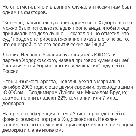
Но он отметил, что и в данном случае антисемитизм был
одним из факторов.
"Конечно, национальную принадлежность Ходорковского
можно было использовать для пропаганды, чтобы люди
принимали его дело лучше", - сказал он, но отметил, что
суд "продемонстрировал желание наказать его не за то,
что он еврей, а за его политические амбиции".
Леонид Невзлин, бывший руководитель ЮКОСа и
партнер Ходорковского, назвал приговор кульминацией
"политической борьбы против демократии", идущей в
России.
Чтобы избежать ареста, Невзлин уехал в Израиль в
октябре 2003 года с еще двумя евреями, руководившими
ЮКОСом, - Владимиром Дубовым и Михаилом Брудно;
совместно они владеют 22% компании, или 7 млрд
долларов.
На пресс-конференции в Тель-Авиве, проходившей на
фоне огромного портрета Ходорковского, Невзлин
заявил, что, по его мнению, приговор является не концом
демократии, а ее началом.