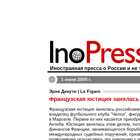
Иностранная пресса о России и не 
1 июня 2005 г.
Эрик Декути | Le Figaro
Французская юстиция занялас
Французская юстиция занялась российски
владелец футбольного клуба "Челси", фигу
в Марселе. Первое из них касается приоб
Антиба. Юстиция занялась этим делом, пол
финансов Франции, занимающегося борьбо
международных судебных поручений, призв
позволивших осуществить эту операцию с п