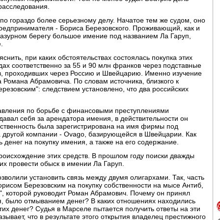
 расследования.
по гораздо более серьезному делу. Начатое тем же судом, оно
предпринимателя - Бориса Березовского. Проживающий, как и
Лазурном берегу большое имение под названием Ла Гаруп,
.
яснить, при каких обстоятельствах состоялась покупка этих
дах соответственно за 55 и 90 млн франков через подставные
, проходивших через Россию и Швейцарию. Именно изучение
а Романа Абрамовича. По словам источника, близкого к
ерезовским": следствием установлено, что два российских
равления по борьбе с финансовыми преступлениями
давал себя за арендатора имения, в действительности он
бственность была зарегистрирована на имя фирмы под
а другой компании - Ovago, базирующейся в Швейцарии. Как
 денег на покупку имения, а также на его содержание.
роисхождение этих средств. В прошлом году поиски дважды
 их провести обыск в имении Ла Гаруп.
зволили установить связь между двумя олигархами. Так, часть
орисом Березовским на покупку собственности на мысе Антиб,
, которой руководит Роман Абрамович. Почему он принял
ция, было отмыванием денег? В каких отношениях находились
тих денег? Судья в Марселе пытается получить ответы на эти
азывает, что в результате этого открытия владелец престижного