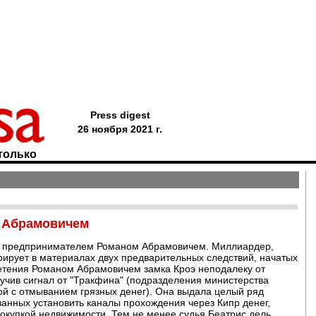
Press digest
26 ноября 2021 г.
только
ь Абрамовичем
м предпринимателем Романом Абрамовичем. Миллиардер,
рирует в материалах двух предварительных следствий, начатых
ретения Романом Абрамовичем замка Кроэ неподалеку от
учив сигнал от "Тракфина" (подразделения министерства
й с отмыванием грязных денег). Она выдала целый ряд
анных установить каналы прохождения через Кипр денег,
окупкой недвижимости. Тем не менее судья Беатрис дель