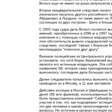
Вольго еще не имеет на руках результатов
Второе предварительное следствие начато 
изначально касалось другого российского 
Абрамович, в Лондоне, он также имеет на 
состоящее из двух построек - Шато и Клоше
С 2002 года судья дель Вольго пытается вы
имений, приобретенных в 1996-м и 1997 го
компании и с помощью сложных маршрутов
этих обстоятельств вывело следователей н
следствию, последний "связан с Борисом Б
миллиардера "помогали друг другу".
Вначале полицейские из Центрального уп
установили, что хотя Борис Березовский вы
являлся его истинным владельцем. Эта со
названием Sifi, которая сама принадлежал
выяснилось, последняя дала большую часть
Далее следователи попытались выяснить п
приводили их в Москву, а 11 мая заставили
Действия юстиции в России и Швейцарии по
денег (85 млн франков), использованных Б
была предоставлена компанией "Сибнефть"
участие в том, что, как подозревает юсти
эти два человека и каково происхождение э
вопросы. Но источник в органах юстиции ук