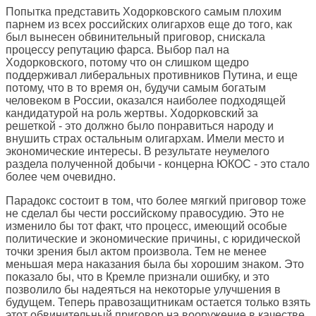
Попытка представить Ходорковского самым плохим
парнем из всех российских олигархов еще до того, как
был вынесен обвинительный приговор, снискала
процессу репутацию фарса. Выбор пал на
Ходорковского, потому что он слишком щедро
поддерживал либеральных противников Путина, и еще
потому, что в то время он, будучи самым богатым
человеком в России, оказался наиболее подходящей
кандидатурой на роль жертвы. Ходорковский за
решеткой - это должно было понравиться народу и
внушить страх остальным олигархам. Имели место и
экономические интересы. В результате неумелого
раздела полученной добычи - концерна ЮКОС - это стало
более чем очевидно.
Парадокс состоит в том, что более мягкий приговор тоже
не сделал бы чести российскому правосудию. Это не
изменило бы тот факт, что процесс, имеющий особые
политические и экономические причины, с юридической
точки зрения был актом произвола. Тем не менее
меньшая мера наказания была бы хорошим знаком. Это
показало бы, что в Кремле признали ошибку, и это
позволило бы надеяться на некоторые улучшения в
будущем. Теперь правозащитникам остается только взять
этот обвинительный приговор на вооружение в качестве