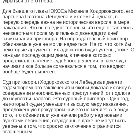
укрыться от его гнева.
Для бывшего главы ЮКОСа Михаила Ходорковского, его
партнера Платона Лебедева и их семей, однако, в
первую очередь важна не историческая версия, а мера
наказания. Это было единственным, что еще оставалось
неизвестным после мучительных двенадцати дней
зачитывания приговора. На оправдательный приговор
обвиняемые уже не могли надеяться. На то, что хотя бы
некоторые аргументы их адвокатов будут учтены, тоже. С
каждым последующим днем, в течение которых
продолжалось чтение судебного решения, в зале суда
начинали все больше сомневаться в том, что вердикт
вообще будет вынесен.
Суд приговорил Ходорковского и Лебедева к девяти
годам тюремного заключения и якобы доказал их вину в
совершении многочисленных преступлений, от подлога
до неуплаты налогов. Это суровый приговор. Один год,
на который судьи уменьшили высшую меру наказания,
предложенную прокурором, ничего не меняет. А в виду
того, что обвинители уже начали работу над новыми
пунктами обвинения, осужденные даже не могут быть
уверены в том, что срок их заключения ограничится
оглашенным.