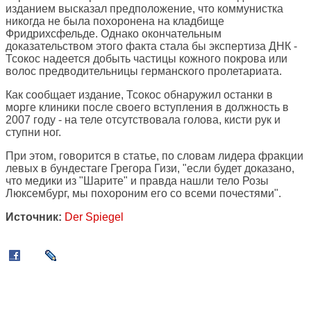
изданием высказал предположение, что коммунистка
никогда не была похоронена на кладбище
Фридрихсфельде. Однако окончательным
доказательством этого факта стала бы экспертиза ДНК -
Тсокос надеется добыть частицы кожного покрова или
волос предводительницы германского пролетариата.
Как сообщает издание, Тсокос обнаружил останки в
морге клиники после своего вступления в должность в
2007 году - на теле отсутствовала голова, кисти рук и
ступни ног.
При этом, говорится в статье, по словам лидера фракции
левых в бундестаге Грегора Гизи, "если будет доказано,
что медики из "Шарите" и правда нашли тело Розы
Люксембург, мы похороним его со всеми почестями".
Источник:
Der Spiegel