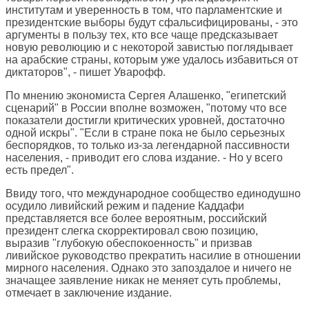
институтам и уверенность в том, что парламентские и
президентские выборы будут сфальсифицированы, - это
аргументы в пользу тех, кто все чаще предсказывает
новую революцию и с некоторой завистью поглядывает
на арабские страны, которым уже удалось избавиться от
диктаторов", - пишет Уварофф.
По мнению экономиста Сергея Алашенко, "египетский
сценарий" в России вполне возможен, "потому что все
показатели достигли критических уровней, достаточно
одной искры". "Если в стране пока не было серьезных
беспорядков, то только из-за легендарной пассивности
населения, - приводит его слова издание. - Но у всего
есть предел".
Ввиду того, что международное сообщество единодушно
осудило ливийский режим и падение Каддафи
представляется все более вероятным, российский
президент слегка скорректировал свою позицию,
выразив "глубокую обеспокоенность" и призвав
ливийское руководство прекратить насилие в отношении
мирного населения. Однако это запоздалое и ничего не
значащее заявление никак не меняет суть проблемы,
отмечает в заключение издание.