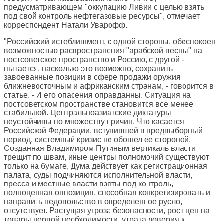
предусматривающем "оккупацию Ливии с целью взять
под свой контроль нефтегазовые ресурсы", отмечает
корреспондент Натали Уварофф.
"Российский истеблишмент, с одной стороны, обеспокоен
возможностью распространения "арабской весны" на
постсоветское пространство и Россию, с другой -
пытается, насколько это возможно, сохранить
завоеванные позиции в сфере продажи оружия
ближневосточным и африканским странам, - говорится в
статье. - И его опасения оправданны. Ситуация на
постсоветском пространстве становится все менее
стабильной. Центральноазиатские диктатуры
неустойчивы по множеству причин. Что касается
Российской Федерации, вступившей в предвыборный
период, системный кризис не обошел ее стороной.
Созданная Владимиром Путиным вертикаль власти
трещит по швам, иные центры полномочий существуют
только на бумаге, Дума действует как регистрационная
палата, суды подчиняются исполнительной власти,
пресса и местные власти взяты под контроль,
полноценная оппозиция, способная конкретизировать и
направить недовольство в определенное русло,
отсутствует. Растущая угроза безопасности, рост цен на
товары первой необходимости, утрата доверия к