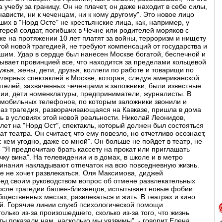
а учебу за границу. Он не плачет, он даже находит в себе силы,
ависти, ни к чеченцам, ни к кому другому". Это новое лицо
их в "Норд Осте" не крестьянские лица, как, например, у
терей солдат, погибших в Чечне или родителей моряков с
же на протяжении 10 лет платят за войны, терроризм и нищету
ой новой трагедией, не требуют компенсаций от государства и
им. Удар в сердце был нанесен Москве богатой, беспечной и
зывает провинцией все, что находится за пределами кольцевой
ужья, жены, дети, друзья, коллеги по работе и товарищи по
улярных спектаклей в Москве, которая, следуя американской
ителей, захваченных чеченцами в заложники, были известные
нии, дети номенклатуры, предприниматели, журналисты. В
 мобильных телефонов, по которым заложники звонили и
аз трагедия, разворачивающаяся на Кавказе, пришла в дома
ь в условиях этой новой реальности. Николай Леонидов,
ет на "Норд Ост", спектакль, который должен был состояться
ат театра. Он считает, что ему повезло, но отчетливо осознает,
с кем угодно, даже со мной". Он больше не пойдет в театр, не
н. "Я предпочитаю брать кассету на прокат или приглашать
чку вина". На телевидении и в домах, в школе и в метро
оминания накладывают отпечаток на всю повседневную жизнь.
е не хочет развлекаться. Оля Максимова, диджей
ред своим руководством вопрос об отмене развлекательных
после трагедии башен-близнецов, испытывает новые фобии:
бщественных местах, развлекаться и жить. В театрах и кино
ей. Горячие линии служб психологической помощи
лько из-за произошедшего, сколько из-за того, что жизнь
ты показали нам, насколько мы уязвимы", - говорит Елена