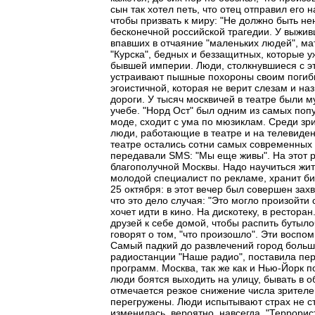
сын так хотел петь, что отец отправил его н
чтобы призвать к миру: "Не должно быть нен
бесконечной российской трагедии. У выживш
впавших в отчаяние "маленьких людей", ма
"Курска", бедных и беззащитных, которые у
бывшей империи. Люди, столкнувшиеся с эт
устраивают пышные похороны своим погибш
эгоистичной, которая не верит слезам и на
дороги. У тысяч москвичей в театре были м
учебе. "Норд Ост" был одним из самых поп
моде, сходит с ума по мюзиклам. Среди зр
люди, работающие в театре и на телевиде
театре остались сотни самых современных
передавали SMS: "Мы еще живы". На этот р
благополучной Москвы. Надо научиться жит
молодой специалист по рекламе, хранит бил
25 октября: в этот вечер был совершен захв
что это дело случая: "Это могло произойти 
хочет идти в кино. На дискотеку, в рестора
друзей к себе домой, чтобы распить бутыло
говорят о том, "что произошло". Эти восп
Самый падкий до развлечений город больш
радиостанции "Наше радио", поставила пе
программ. Москва, так же как и Нью-Йорк 
люди боятся выходить на улицу, бывать в о
отмечается резкое снижение числа зрител
перегружены. Люди испытывают страх не сто
изменилась, вероятно, навсегда. "Террорис