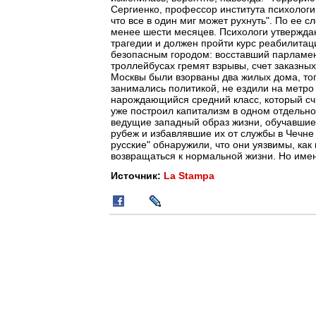
Сергиенко, профессор института психолог
что все в один миг может рухнуть". По ее 
менее шести месяцев. Психологи утверждаю
трагедии и должен пройти курс реабилитац
безопасным городом: восставший парламент
троллейбусах гремят взрывы, счет заказных
Москвы были взорваны два жилых дома, тог
занимались политикой, не ездили на метро 
нарождающийся средний класс, который сч
уже построил капитализм в одном отдельн
ведущие западный образ жизни, обучавшие 
рубеж и избавлявшие их от службы в Чечне
русские" обнаружили, что они уязвимы, ка
возвращаться к нормальной жизни. Но имен
Источник:
La Stampa