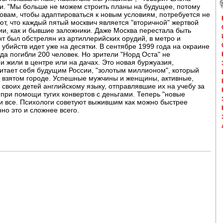
ии. "Мы больше не можем строить планы на будущее, потому
словам, чтобы адаптироваться к новым условиям, потребуется не
т, что каждый пятый москвич является "вторичной" жертвой
ии, как и бывшие заложники. Даже Москва перестала быть
 был обстрелян из артиллерийских орудий, в метро и
 убийств идет уже на десятки. В сентябре 1999 года на окраине
да погибли 200 человек. Но зрители "Норд Оста" не
и жили в центре или на дачах. Это новая буржуазия,
итает себя будущим России, "золотым миллионом", который
о взятом городе. Успешные мужчины и женщины, активные,
своих детей английскому языку, отправлявшие их на учебу за
 при помощи тугих конвертов с деньгами. Теперь "новые
к и все. Психологи советуют выжившим как можно быстрее
но это и сложнее всего.