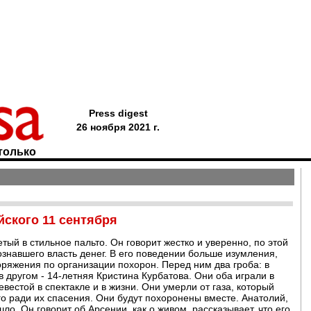
Press digest
26 ноября 2021 г.
только
йского 11 сентября
ый в стильное пальто. Он говорит жестко и уверенно, по этой
ознавшего власть денег. В его поведении больше изумления,
поряжения по организации похорон. Перед ним два гроба: в
 в другом - 14-летняя Кристина Курбатова. Они оба играли в
вестой в спектакле и в жизни. Они умерли от газа, который
о ради их спасения. Они будут похоронены вместе. Анатолий,
шло. Он говорит об Арсении, как о живом, рассказывает, что его