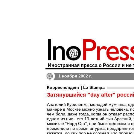
Иностранная пресса о России и не 
1 ноября 2002 г.
Корреспондент | La Stampa
Затянувшийся "day after" росси
Анатолий Куриленко, молодой мужчина, одет
манере в Москве можно узнать человека, п
чем боли, даже тогда, когда он отдает рас
одном из них - его 13-летний сын Арсений,
мюзикле "Норд Ост", они были женихом и не
применили по время штурма, предпринятог
кажется, до сих пор не осознал, что произо