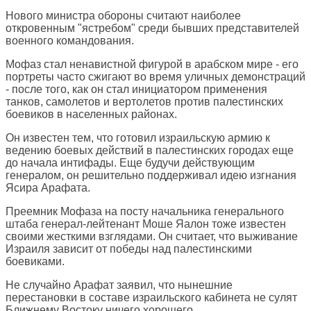
Нового министра обороны считают наиболее
откровенным "ястребом" среди бывших представителей
военного командования.
Мофаз стал ненавистной фигурой в арабском мире - его
портреты часто сжигают во время уличных демонстраций
- после того, как он стал инициатором применения
танков, самолетов и вертолетов против палестинских
боевиков в населенных районах.
Он известен тем, что готовил израильскую армию к
ведению боевых действий в палестинских городах еще
до начала интифады. Еще будучи действующим
генералом, он решительно поддерживал идею изгнания
Ясира Арафата.
Преемник Мофаза на посту начальника генерального
штаба генерал-лейтенант Моше Яалон тоже известен
своими жесткими взглядами. Он считает, что выживание
Израиля зависит от победы над палестинскими
боевиками.
Не случайно Арафат заявил, что нынешние
перестановки в составе израильского кабинета не сулят
Ближнему Востоку ничего хорошего.