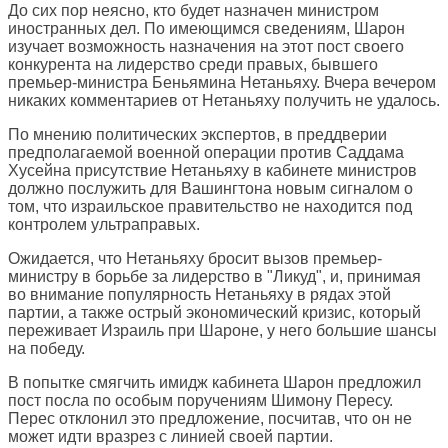
До сих пор неясно, кто будет назначен министром
иностранных дел. По имеющимся сведениям, Шарон
изучает возможность назначения на этот пост своего
конкурента на лидерство среди правых, бывшего
премьер-министра Беньямина Нетаньяху. Вчера вечером
никаких комментариев от Нетаньяху получить не удалось.
По мнению политических экспертов, в преддверии
предполагаемой военной операции против Саддама
Хусейна присутствие Нетаньяху в кабинете министров
должно послужить для Вашингтона новым сигналом о
том, что израильское правительство не находится под
контролем ультраправых.
Ожидается, что Нетаньяху бросит вызов премьер-
министру в борьбе за лидерство в "Ликуд", и, принимая
во внимание популярность Нетаньяху в рядах этой
партии, а также острый экономический кризис, который
переживает Израиль при Шароне, у него большие шансы
на победу.
В попытке смягчить имидж кабинета Шарон предложил
пост посла по особым поручениям Шимону Пересу.
Перес отклонил это предложение, посчитав, что он не
может идти вразрез с линией своей партии.