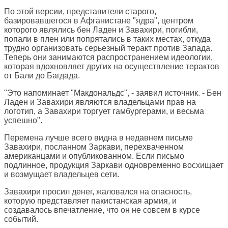
По этой версии, представители старого,
базировавшегося в Афганистане "ядра", центром
которого являлись бен Ладен и Завахири, погибли,
попали в плен или попрятались в таких местах, откуда
трудно организовать серьезный теракт против Запада.
Теперь они занимаются распространением идеологии,
которая вдохновляет других на осуществление терактов
от Бали до Багдада.
"Это напоминает "Макдональдс", - заявил источник. - Бен
Ладен и Завахири являются владельцами прав на
логотип, а Завахири торгует гамбургерами, и весьма
успешно".
Перемена лучше всего видна в недавнем письме
Завахири, посланном Заркави, перехваченном
американцами и опубликованном. Если письмо
подлинное, продукция Заркави одновременно восхищает
и возмущает владельцев сети.
Завахири просил денег, жаловался на опасность,
которую представляет пакистанская армия, и
создавалось впечатление, что он не совсем в курсе
событий.