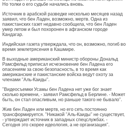
Но толки о его судьбе начались вновь.
Источник в арабской разведке несколько месяцев назад
заявил, что бен Ладен, возможно, мертв. Одна из
пакистанских газет недавно сообщила, что бен Ладен
умер летом и был похоронен в афганском городе
Кандагар.
Индийская газета утверждала, что он, возможно, погиб во
время землетрясения в Кашмире.
В выходные американский министр обороны Дональд
Рамсфельд приписал исчезновение бен Ладена его
опасениям за свою безопасность, в то время как
американские и пакистанские войска ведут охоту за
членами "Аль-Каиды".
"Видеосъемки Усамы бен Ладена нет уже бог знает
сколько времени, - заявил Рамсфельд в Берлине. - Может
быть, он стал опасливым, но раньше такого не бывало".
Жив бен Ладен или мертв, но его сеть постоянно
трансформируется. "Никакой "Аль-Каиды" не существует,
- утверждает источник в западных спецслужбах. -
Сегодня это скорее идеология, а не организация".