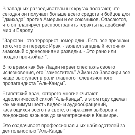
В западных разведывательных кругах полагают, что
сегодня он получает больше всего средств и бойцов для
"джихада" против Америки и ее союзников. Опасаются,
что он планирует распространить теракты на арабский
мир и Европу.
"Заркави - это террорист номер один. Есть все признаки
того, что он перерос Ирак, - заявил западный источник,
знакомый с донесениями разведки. - Это рано или
поздно произойдет".
В то время как бен Ладен играет спектакль своего
исчезновения, его "заместитель" Айман аз-Завахири все
чаще выступает в роли главного телевизионного
пропагандиста "Аль-Каиды".
Египетский врач, которого многие считают
идеологической силой "Аль-Каиды", в этом году сделал
как минимум шесть видео- и аудиообращений,
касающихся всего на свете, от иракских выборов и
лондонских взрывов до землетрясения в Кашмире.
Это озадачивает профессиональных наблюдателей за
деятельностью "Аль-Каиды".