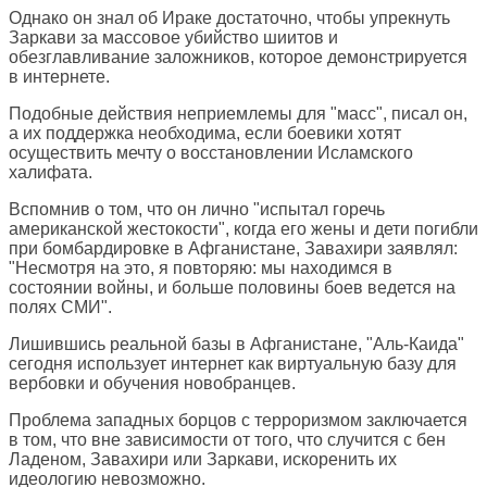
Однако он знал об Ираке достаточно, чтобы упрекнуть
Заркави за массовое убийство шиитов и
обезглавливание заложников, которое демонстрируется
в интернете.
Подобные действия неприемлемы для "масс", писал он,
а их поддержка необходима, если боевики хотят
осуществить мечту о восстановлении Исламского
халифата.
Вспомнив о том, что он лично "испытал горечь
американской жестокости", когда его жены и дети погибли
при бомбардировке в Афганистане, Завахири заявлял:
"Несмотря на это, я повторяю: мы находимся в
состоянии войны, и больше половины боев ведется на
полях СМИ".
Лишившись реальной базы в Афганистане, "Аль-Каида"
сегодня использует интернет как виртуальную базу для
вербовки и обучения новобранцев.
Проблема западных борцов с терроризмом заключается
в том, что вне зависимости от того, что случится с бен
Ладеном, Завахири или Заркави, искоренить их
идеологию невозможно.