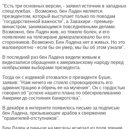
"Есть три основных версии, - заявил источник в западных
спецслужбах. - Возможно, бен Ладен является
президентом, который выступает только по поводам
"государственной важности", а Завахири - премьер-
министром, занимающимся повседневными делами.
Возможно, бен Ладен жив, но тяжело болен, и его
появление на телеэкране деморализовало бы его
сторонников. Возможно, Бен Ладена нет в живых. Но это
маловероятно - если бы он умер, мы бы об этом узнали".
В последний раз бен Ладена видели живым в
видеозаписи обращения к американскому народу перед
ноябрьскими выборами президента.
Тогда он с издевкой отозвался о президенте Буше,
заявив: "Нам ничего не стоило спровоцировать его
администрацию и обречь ее на мучения". Он с гордостью
говорил об "успехе нашего плана по обескровливанию
Америки до состояния банкротства".
В декабре в интернете появилось письмо за подписью
бен Ладена, призывающее арабов к свержению
"правителей-отступников".
Бен Ладен и раньше на месяцы исчезал из поля зрения.