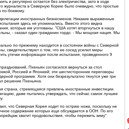
ить и регулярно остается без электричества, зато в ходе
го журналиста в Северную Корею было очевидно, что простые
ы по-боевому.
е делегации иностранных бизнесменов. Никакие выраженные
спытания здесь не упоминались. Вместо этого видна
ия, которые им уготованы. "США хотят вторгнуться в нашу
ильны, - сказал один гражданин гордо. - Мы мощная нация. Мы
ально по-прежнему находится в состоянии войны с Северной
ны, свидетельствуют о том, что ее сосед усилил меры
тить утечки информации после испытания, проведенного 9
празднований, Пхеньян согласился вернуться за стол
рикой, Россией и Японией; эти шестисторонние переговоры
ерной программе. Хотя они безрезультатно тянутся уже три
вал решение Пхеньяна.
я страна, стремящаяся привлечь иностранные инвестиции.
гацию, даже пытались утверждать, что сейчас самое лучшее
у.
ил, что Северная Корея ходит по острию ножа, поскольку не
 точное содержание которых еще обсуждается в ООН. По его
окорейцам хватит продовольствия, чтобы пережить зиму".