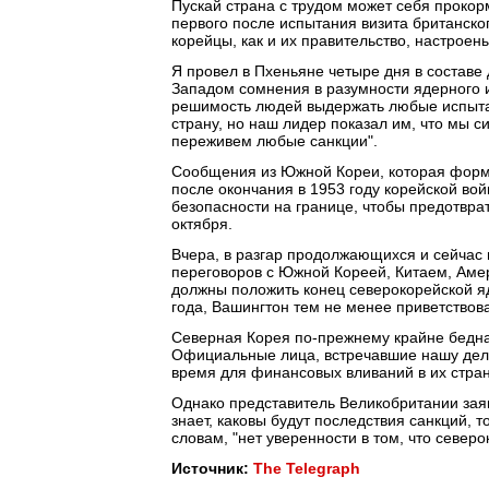
Пускай страна с трудом может себя прокорм
первого после испытания визита британско
корейцы, как и их правительство, настроен
Я провел в Пхеньяне четыре дня в состав
Западом сомнения в разумности ядерного и
решимость людей выдержать любые испытан
страну, но наш лидер показал им, что мы с
переживем любые санкции".
Сообщения из Южной Кореи, которая форм
после окончания в 1953 году корейской вой
безопасности на границе, чтобы предотвра
октября.
Вчера, в разгар продолжающихся и сейчас 
переговоров с Южной Кореей, Китаем, Аме
должны положить конец северокорейской яд
года, Вашингтон тем не менее приветство
Северная Корея по-прежнему крайне бедна
Официальные лица, встречавшие нашу деле
время для финансовых вливаний в их стран
Однако представитель Великобритании заяв
знает, каковы будут последствия санкций,
словам, "нет уверенности в том, что север
Источник:
The Telegraph