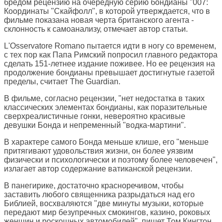
бредом рецензию на очередную серию бондианы "007:
Координаты "Скайфолл", в которой утверждается, что в
фильме показана новая черта британского агента -
склонность к самоанализу, отмечает автор статьи.
L'Osservatore Romano пытается идти в ногу со временем,
с тех пор как Папа Римский попросил главного редактора
сделать 151-летнее издание поживее. Но ее рецензия на
продолжение бондианы превышает достигнутые газетой
пределы, считает The Guardian.
В фильме, согласно рецензии, "нет недостатка в таких
классических элементах бондианы, как поразительные
сверхреалистичные гонки, невероятно красивые
девушки Бонда и непременный "водка-мартини".
В характере самого Бонда меньше клише, его "меньше
притягивают удовольствия жизни, он более уязвим
физически и психологически и поэтому более человечен",
излагает автор содержание ватиканской рецензии.
В панегирике, достаточно красноречивом, чтобы
заставить любого священника разрыдаться над его
Библией, восхваляются "две минуты музыки, которые
передают мир безупречных смокингов, казино, роковых
женщин и роскошных автомобилей", пишет Том Кингтон.