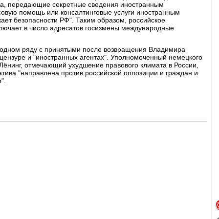
ца, передающие секретные сведения иностранным
совую помощь или консалтинговые услуги иностранным
жает безопасности РФ". Таким образом, российское
ключает в число адресатов госизмены международные
 в одном ряду с принятыми после возвращения Владимира
 цензуре и "иностранных агентах". Уполномоченный немецкого
Лёнинг, отмечающий ухудшение правового климата в России,
атива "направлена против российской оппозиции и граждан и
".