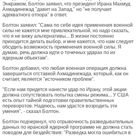
Энкрамом, Болтон заявил, что президент Ирана Махмуд
Ахмадинежад "давит на Запад," но "не получает
адекватного отпора" в ответ.
Болтон заявил: "Сама по себе идея применения военной
силы не кажется мне привлекательной, но надо сказать,
что я не вижу альтернативы... В жизни постоянно
приходится делать выбор, и мне кажется, что нам следует
обсудить возможность применения военной силы. Я
думаю, речь должна идти о точечных ударах по их
ядерным объектам".
Болтон добавил, что любая военная операция должна
завершиться отставкой Ахмадинежада, который, как он
считает, является "источником проблем".
"Если нам придется нанести удар по Ирану, этой акции
должна сопутствовать попытка смены режима... У США
есть опыт тайной подготовки правительственных
переворотов. Надеюсь, нам удастся возродить эти
умения", - сказал Болтон.
Болтон подчеркнул, что отрывочность разведывательных
данных по иранской ядерной программе не должна стать
поводом для бездействия: "Разведка могла ошибиться в