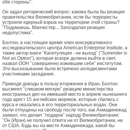
обе стороны".
Он задал риторический вопрос: какова была бы реакция
правительства Великобритании, если бы террористы
устроили ядерный взрыв на территории этой страны?
"Подумаешь, Манчестер... Запоздалая реакция
недопустима".
Болтон, в настоящее время член консервативного
исследовательского центра American Enterprise Institute, а
также автор книги "Капитуляция - не выход" ("Surrender is
Not an Option"), которая вскоре должна выйти в свет,
назвал ООН "совершенно изжившим себя" институтом.
Это высказывание было встречено аплодисментами
участниками заседания.
Приводя доводы в пользу вторжения в Иран, Болтон
высмеял "слишком мягкую" реакцию министерства
иностранных дел на имевший место в апреле нынешнего
года арест 15 английских моряков, которые сбились с
курса и оказались в его территориальных водах. Они
были отпущены на свободу после того, как Ахмадинежад
заявил, что делает "подарок" народу Великобритании:
"Он (Иран) не получил ответа ни от Великобритании, ни
от США. Будь вы на месте Ахмадинежада, какой бы