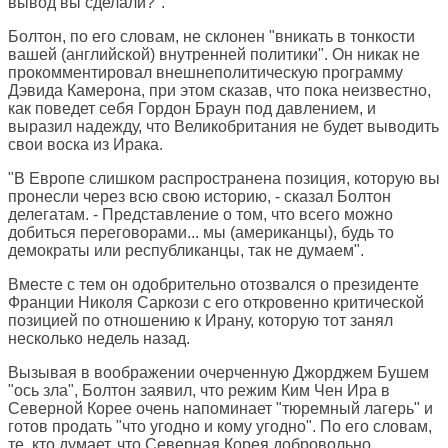
вывод вы сделали?".
Болтон, по его словам, не склонен "вникать в тонкости
вашей (английской) внутренней политики". Он никак не
прокомментировал внешнеполитическую программу
Дэвида Камерона, при этом сказав, что пока неизвестно,
как поведет себя Гордон Браун под давлением, и
выразил надежду, что Великобритания не будет выводить
свои воска из Ирака.
"В Европе слишком распространена позиция, которую вы
пронесли через всю свою историю, - сказал Болтон
делегатам. - Представление о том, что всего можно
добиться переговорами... мы (американцы), будь то
демократы или республиканцы, так не думаем".
Вместе с тем он одобрительно отозвался о президенте
Франции Николя Саркози с его откровенно критической
позицией по отношению к Ирану, которую тот занял
несколько недель назад.
Вызывая в воображении очерченную Джорджем Бушем
"ось зла", Болтон заявил, что режим Ким Чен Ира в
Северной Корее очень напоминает "тюремный лагерь" и
готов продать "что угодно и кому угодно". По его словам,
те, кто думает, что Северная Корея добровольно