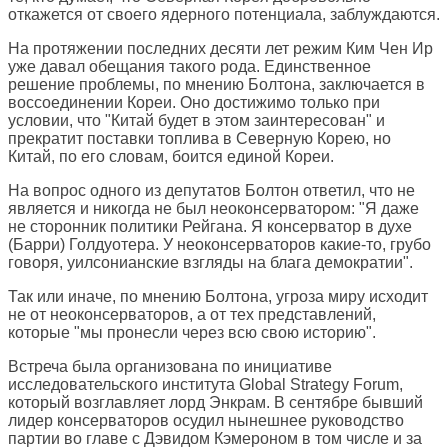
откажется от своего ядерного потенциала, заблуждаются.
На протяжении последних десяти лет режим Ким Чен Ир
уже давал обещания такого рода. Единственное
решение проблемы, по мнению Болтона, заключается в
воссоединении Кореи. Оно достижимо только при
условии, что "Китай будет в этом заинтересован" и
прекратит поставки топлива в Северную Корею, но
Китай, по его словам, боится единой Кореи.
На вопрос одного из депутатов Болтон ответил, что не
является и никогда не был неоконсерватором: "Я даже
не сторонник политики Рейгана. Я консерватор в духе
(Барри) Голдуотера. У неоконсерваторов какие-то, грубо
говоря, уилсонианские взгляды на блага демократии".
Так или иначе, по мнению Болтона, угроза миру исходит
не от неоконсерваторов, а от тех представлений,
которые "мы пронесли через всю свою историю".
Встреча была организована по инициативе
исследовательского института Global Strategy Forum,
который возглавляет лорд Энкрам. В сентябре бывший
лидер консерваторов осудил нынешнее руководство
партии во главе с Дэвидом Кэмероном в том числе и за