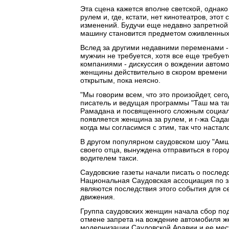
Эта сцена кажется вполне светской, однак
рулем и, где, кстати, нет кинотеатров, это
изменений. Будучи еще недавно запретной
машину становится предметом оживленных 
Вслед за другими недавними переменами -
мужчин не требуется, хотя все еще требует
компаниями - дискуссия о вождении автомо
женщины действительно в скором времени с
открытым, пока неясно.
"Мы говорим всем, что это произойдет, сег
писатель и ведущая программы "Таш ма таш
Рамадана и посвященного сложным социал
появляется женщина за рулем, и г-жа Сада
когда мы согласимся с этим, так что настал
В другом популярном саудовском шоу "Амш
своего отца, вынуждена отправиться в горо
водителем такси.
Саудовские газеты начали писать о после
Национальная Саудовская ассоциация по з
являются последствия этого события для с
движения.
Группа саудовских женщин начала сбор по
отмене запрета на вождение автомобиля же
модернизации Саудовской Аравии и ее мес