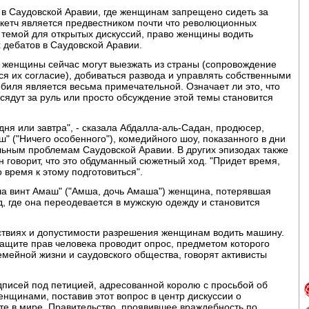
о в Саудовской Аравии, где женщинам запрещено сидеть за
т скетч является предвестником почти что революционных
 темой для открытых дискуссий, право женщины водить
дебатов в Саудовской Аравии.
 женщины сейчас могут выезжать из страны (сопровождение
ся их согласие), добиваться развода и управлять собственными
биля является весьма примечательной. Означает ли это, что
ядут за руль или просто обсуждение этой темы становится
одня или завтра", - сказала Абдалла-аль-Садан, продюсер,
" ("Ничего особенного"), комедийного шоу, показанного в дни
ьным проблемам Саудовской Аравии. В других эпизодах также
н говорит, что это обдуманный сюжетный ход. "Придет время,
о время к этому подготовиться".
а винт Амаш" ("Амша, дочь Амаша") женщина, потерявшая
д, где она переодевается в мужскую одежду и становится
дствиях и допустимости разрешения женщинам водить машину.
ащите прав человека проводит опрос, предметом которого
емейной жизни и саудовского общества, говорят активисты
дписей под петицией, адресованной королю с просьбой об
нщинами, поставив этот вопрос в центр дискуссии о
те в мире. Правительство, проявившее враждебность по