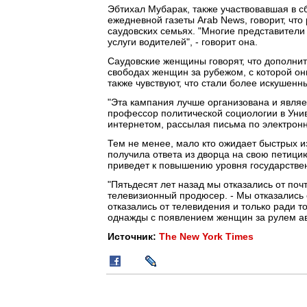
Эбтихал Мубарак, также участвовавшая в 
ежедневной газеты Arab News, говорит, что
саудовских семьях. "Многие представители
услуги водителей", - говорит она.
Саудовские женщины говорят, что дополни
свободах женщин за рубежом, с которой он
также чувствуют, что стали более искушен
"Эта кампания лучше организована и являе
профессор политической социологии в Унив
интернетом, рассылая письма по электронн
Тем не менее, мало кто ожидает быстрых из
получила ответа из дворца на свою петици
приведет к повышению уровня государствен
"Пятьдесят лет назад мы отказались от почт
телевизионный продюсер. - Мы отказались о
отказались от телевидения и только ради то
однажды с появлением женщин за рулем авт
Источник:
The New York Times