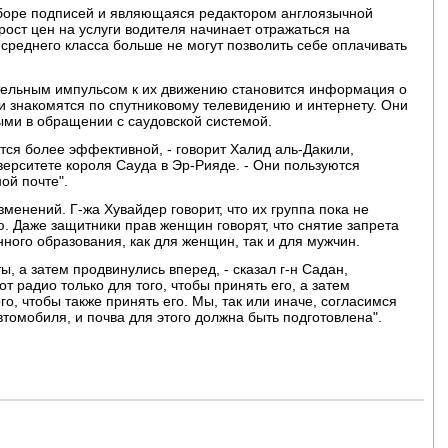
сборе подписей и являющаяся редактором англоязычной
 рост цен на услуги водителя начинает отражаться на
 среднего класса больше не могут позволить себе оплачивать
тельным импульсом к их движению становится информация о
и знакомятся по спутниковому телевидению и интернету. Они
ными в обращении с саудовской системой.
тся более эффективной, - говорит Халид аль-Дакили,
ерситете короля Сауда в Эр-Рияде. - Они пользуются
ой почте".
менений. Г-жа Хувайдер говорит, что их группа пока не
ю. Даже защитники прав женщин говорят, что снятие запрета
ного образования, как для женщин, так и для мужчин.
ы, а затем продвинулись вперед, - сказал г-н Садан,
т радио только для того, чтобы принять его, а затем
го, чтобы также принять его. Мы, так или иначе, согласимся
омобиля, и почва для этого должна быть подготовлена".