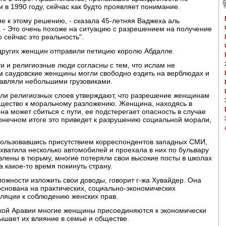
в 1990 году, сейчас как будто проявляет понимание.
ие к этому решению, - сказала 45-летняя Ваджеха аль
. - Это очень похоже на ситуацию с разрешением на получение
 сейчас это реальность".
 других женщин отправили петицию королю Абдалле.
и и религиозные люди согласны с тем, что ислам не
 саудовские женщины могли свободно ездить на верблюдах и
авляли небольшими грузовиками.
ели религиозных слоев утверждают, что разрешение женщинам
бщество к моральному разложению. Женщина, находясь в
а может сбиться с пути, ее подстерегает опасность в случае
конечном итоге это приведет к разрушению социальной морали,
спользовавшись присутствием корреспондентов западных СМИ,
хватила несколько автомобилей и проехала в них по бульвару
лены в тюрьму, многие потеряли свои высокие посты в школах
 какое-то время покинуть страну.
зможности изложить свои доводы, говорит г-жа Хувайдер. Она
 основана на практических, социально-экономических
лляции к соблюдению женских прав.
ской Аравии многие женщины присоединяются к экономически
вышает их влияние в семье и обществе.