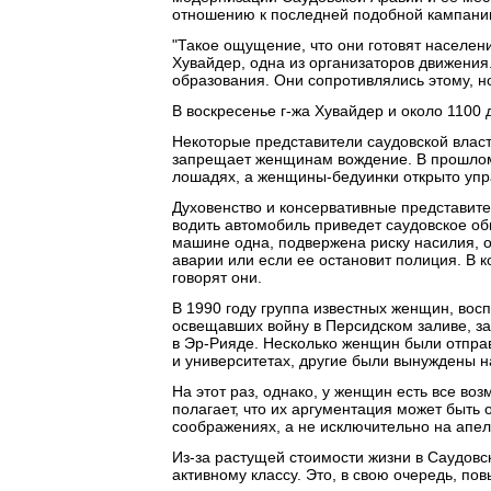
отношению к последней подобной кампании 
"Такое ощущение, что они готовят населен
Хувайдер, одна из организаторов движения
образования. Они сопротивлялись этому, но
В воскресенье г-жа Хувайдер и около 1100
Некоторые представители саудовской власт
запрещает женщинам вождение. В прошлом
лошадях, а женщины-бедуинки открыто упр
Духовенство и консервативные представит
водить автомобиль приведет саудовское о
машине одна, подвержена риску насилия, он
аварии или если ее остановит полиция. В 
говорят они.
В 1990 году группа известных женщин, во
освещавших войну в Персидском заливе, за
в Эр-Рияде. Несколько женщин были отправ
и университетах, другие были вынуждены на
На этот раз, однако, у женщин есть все во
полагает, что их аргументация может быть
соображениях, а не исключительно на апе
Из-за растущей стоимости жизни в Саудов
активному классу. Это, в свою очередь, по