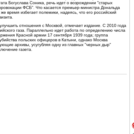
ата Богуслава Соника, речь идет о возрождении "старых
 "провокации ФСБ". Что касается премьер-министра Дональда
о же время избегает полемики, надеясь, что его российский
визита.
 улучшить отношения с Москвой, отмечает издание. С 2010 года
ийского газа. Параллельно идет работа по определению числа
оржения Красной армии 17 сентября 1939 года; группа
 убийства польских офицеров в Катыни, однако Москва
ующие архивы, усугубляя одну из главных "черных дыр"
ключение газета.