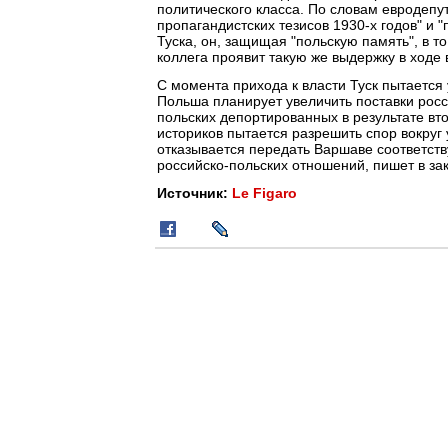
политического класса. По словам евродепут
пропагандистских тезисов 1930-х годов" и
Туска, он, защищая "польскую память", в т
коллега проявит такую же выдержку в ходе 
С момента прихода к власти Туск пытается
Польша планирует увеличить поставки росс
польских депортированных в результате вт
историков пытается разрешить спор вокруг
отказывается передать Варшаве соответств
российско-польских отношений, пишет в за
Источник:
Le Figaro