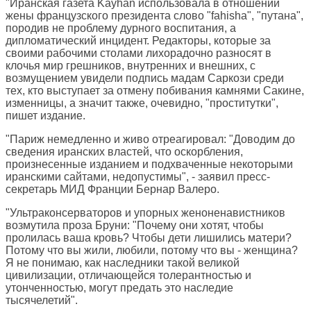
"Иранская газета Kayhan использовала в отношении
жены французского президента слово "fahisha", "путана",
породив не проблему дурного воспитания, а
дипломатический инцидент. Редакторы, которые за
своими рабочими столами лихорадочно разносят в
клочья мир грешников, внутренних и внешних, с
возмущением увидели подпись мадам Саркози среди
тех, кто выступает за отмену побивания камнями Сакине,
изменницы, а значит также, очевидно, "проститутки",
пишет издание.
"Париж немедленно и живо отреагировал: "Доводим до
сведения иранских властей, что оскорбления,
произнесенные изданием и подхваченные некоторыми
иранскими сайтами, недопустимы", - заявил пресс-
секретарь МИД Франции Бернар Валеро.
"Ультраконсерваторов и упорных женоненавистников
возмутила проза Бруни: "Почему они хотят, чтобы
пролилась ваша кровь? Чтобы дети лишились матери?
Потому что вы жили, любили, потому что вы - женщина?
Я не понимаю, как наследники такой великой
цивилизации, отличающейся толерантностью и
утонченностью, могут предать это наследие
тысячелетий".