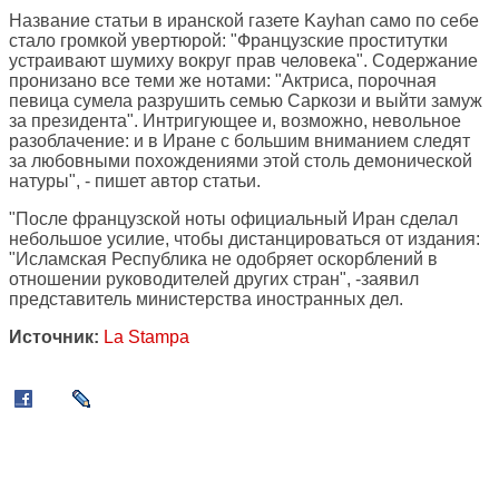
Название статьи в иранской газете Kayhan само по себе
стало громкой увертюрой: "Французские проститутки
устраивают шумиху вокруг прав человека". Содержание
пронизано все теми же нотами: "Актриса, порочная
певица сумела разрушить семью Саркози и выйти замуж
за президента". Интригующее и, возможно, невольное
разоблачение: и в Иране с большим вниманием следят
за любовными похождениями этой столь демонической
натуры", - пишет автор статьи.
"После французской ноты официальный Иран сделал
небольшое усилие, чтобы дистанцироваться от издания:
"Исламская Республика не одобряет оскорблений в
отношении руководителей других стран", -заявил
представитель министерства иностранных дел.
Источник:
La Stampa