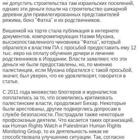
не допустить строительства там израильских поселений,
однако эти деньги пошли на строительство шикарной
деревни для привилегированных представителей
режима, бонз "Фатха" и их родственников.
Вишенкой на торте стала публикация в интернете
документов, компрометирующих Назми Мухана,
высокопоставленного чиновника "Фатха", который
обратился к властям ПА с просьбой предоставить ему 12
тыс. евро на оплату обучения дочери и лечение
родственников в Иордании. Власти заявляют, что эти
деньги не были предоставлены, но, по мнению
палестинцев, если Мухана обратился с такой просьбой,
значит, был уверен, что ее удовлетворят, говорится в
статье.
С 2011 года множество блоггеров и журналистов
поплатились за то, что осмелились критиковать
палестинские власти, продолжает Бехар. Некоторые
были арестованы, другие подверглись допросам в
службе безопасности. Пострадали также некоторые
профсоюзные деятели. Что касается таких организаций,
как Human Rights Watch и Palestinian Human Rights
Monitoring Group, то их деятельность никак не
способствовала улучшению ситуации. Так, согласно