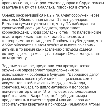
правительства, как строительство дворца в Сурде, жилом
квартале в 6 км от Рамаллаха, говорится в статье.
Объект, раскинувшийся на 2,7 га, будет сооружен через
два года. Объявленная смета - 13 млн долларов.
Большая сумма с учетом того, что у ПА наблюдается
хронический дефицит бюджета, продолжает
корреспондент. "Люди согласны с тем, что палестинские
власти принимают важных гостей с почетом, а
гостеприимство стоит денег. Проблема в убеждении, что
Аббас обоснуется в этом особняке вместе со своими
детьми, в то время как населению с трудом удается
дотянуть до конца месяца", - говорит Омар, консультант
по маркетингу.
Задетые за живое, представители президентского
окружения опровергают предположения об
использовании особняка в будущем. "Дворцовое дело"
разразилось после публикации в социальных сетях
документов, изобличающих Маджди аль-Халди,
советника Аббаса по дипломатическим вопросам,
поясняет автор статьи. Этот человек воспользовался
пребыванием в Бахрейне, чтобы убедить эмира
предоставить в качестве дара 4 млн долларов для
строительства квартала в пригороде Рамаллаха, чтобы