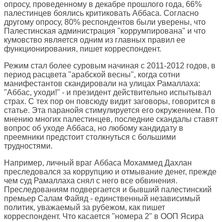
опросу, проведенному в декабре прошлого года, 66%
палестинцев боялись критиковать Аббаса. Согласно
другому опросу, 80% респондентов были уверены, что
Палестинская администрация "коррумпирована" и что
кумовство является одним из главных правил ее
функционирования, пишет корреспондент.
Режим стал более суровым начиная с 2011-2012 годов, в
период расцвета "арабской весны", когда сотни
манифестантов скандировали на улицах Рамаллаха:
"Аббас, уходи!" - и президент действительно испытывал
страх. С тех пор он повсюду видит заговоры, говорится в
статье. Эта паранойя стимулируется его окружением. По
мнению многих палестинцев, последние скандалы ставят
вопрос об уходе Аббаса, но любому кандидату в
преемники предстоит столкнуться с большими
трудностями.
Например, личный враг Аббаса Мохаммед Дахлан
преследовался за коррупцию и отмывание денег, прежде
чем суд Рамаллаха снял с него все обвинения.
Преследованиям подвергается и бывший палестинский
премьер Салам Файяд - единственный независимый
политик, уважаемый за рубежом, как пишет
корреспондент. Что касается "номера 2" в ООП Ясира