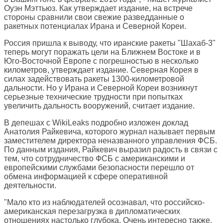
Оуэн Мэттьюз. Как утверждает издание, на встрече
стороны сравнили свои свежие разведданные о
ракетных потенциалах Ирана и Северной Кореи.
Россия пришла к выводу, что иранские ракеты "Шахаб-3"
теперь могут поражать цели на Ближнем Востоке и в
Юго-Восточной Европе с погрешностью в несколько
километров, утверждает издание. Северная Корея в
силах задействовать ракеты 1300-километровой
дальности. Но у Ирана и Северной Кореи возникнут
серьезные технические трудности при попытках
увеличить дальность вооружений, считает издание.
В депешах с WikiLeaks подробно изложен доклад
Анатолия Райкевича, которого журнал называет первым
заместителем директора неназванного управления ФСБ.
По данным издания, Райкевич выразил радость в связи с
тем, что сотрудничество ФСБ с американскими и
европейскими службами безопасности перешло от
обмена информацией к сфере оперативной
деятельности.
"Мало кто из наблюдателей осознавал, что российско-
американская перезагрузка в дипломатических
отношениях настолько глубока. Очень интересно также,