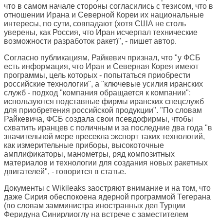
что в самом начале стороны согласились с тезисом, что в
отношении Ирана и Северной Кореи их национальные
интересы, по сути, совпадают (хотя США не столь
уверены, как Россия, что Иран исчерпал технические
возможности разработок ракет)", - пишет автор.
Согласно публикациям, Райкевич признал, что "у ФСБ
есть информация, что Иран и Северная Корея имеют
программы, цель которых - попытаться приобрести
российские технологии", а "ключевые усилия иранских
служб - подход "компания обращается к компании":
используются подставные фирмы иранских спецслужб
для приобретения российской продукции". "По словам
Райкевича, ФСБ создала свои псевдофирмы, чтобы
схватить иранцев с поличным и за последние два года "в
значительной мере пресекла экспорт таких технологий,
как измерительные приборы, высокоточные
амплификаторы, манометры, ряд композитных
материалов и технологии для создания новых ракетных
двигателей", - говорится в статье.
Документы с Wikileaks заостряют внимание и на том, что
даже Сирия обеспокоена ядерной программой Тегерана
(по словам замминистра иностранных дел Турции
Феридуна Синирлиоглу на встрече с заместителем