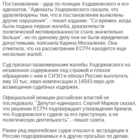
Постановление - удар по позиции Ходорковского и его
адвокатов. "Адвокаты Ходорковского сказали, что
удовлетворены тем, что в постановлении выявлены
другие нарушения", - пишет издание. "Со времен, когда
была подана первая жалоба, доказательств
политической мотивированности стало значительно
больше", но по данному делу они не были юридически
допустимыми, пояснила Карина Москаленко. Она
отметила, что на рассмотрении ЕСПЧ находятся еще
несколько жалоб.
Суд признал правомерными жалобы Ходорковского на
незаконное содержание под стражей и плохое
обращение с ним в СИЗО и обязал Россию выплатить
ему 10 тыс. евро компенсации и 14543 евро для
возмещения судебных издержек.
Официальной реакции российских властей не
последовало. "Депутат-единоросс Сергей Марков сказал,
что решение ЕСПЧ подтверждает утверждения Кремля,
что Ходорковского судили за его преступную, а не
политическую деятельность", - пишет газета.
Ранее ряд европейских судов отказал в экстрадиции в
Россию подозреваемых и в других просьбах по делам,