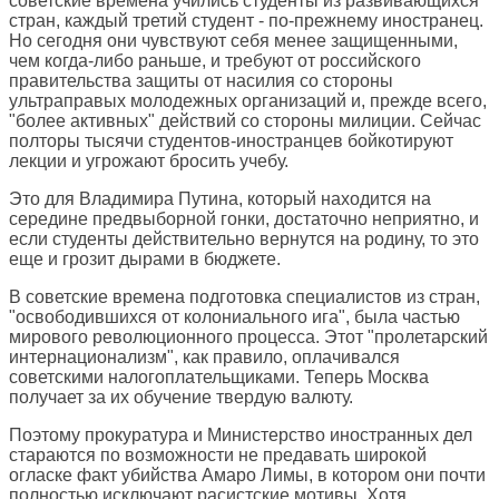
советские времена учились студенты из развивающихся
стран, каждый третий студент - по-прежнему иностранец.
Но сегодня они чувствуют себя менее защищенными,
чем когда-либо раньше, и требуют от российского
правительства защиты от насилия со стороны
ультраправых молодежных организаций и, прежде всего,
"более активных" действий со стороны милиции. Сейчас
полторы тысячи студентов-иностранцев бойкотируют
лекции и угрожают бросить учебу.
Это для Владимира Путина, который находится на
середине предвыборной гонки, достаточно неприятно, и
если студенты действительно вернутся на родину, то это
еще и грозит дырами в бюджете.
В советские времена подготовка специалистов из стран,
"освободившихся от колониального ига", была частью
мирового революционного процесса. Этот "пролетарский
интернационализм", как правило, оплачивался
советскими налогоплательщиками. Теперь Москва
получает за их обучение твердую валюту.
Поэтому прокуратура и Министерство иностранных дел
стараются по возможности не предавать широкой
огласке факт убийства Амаро Лимы, в котором они почти
полностью исключают расистские мотивы. Хотя