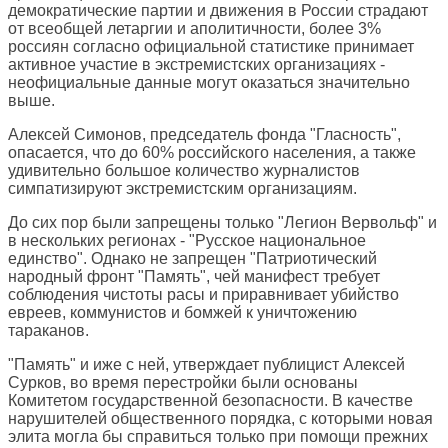
демократические партии и движения в России страдают
от всеобщей летаргии и аполитичности, более 3%
россиян согласно официальной статистике принимает
активное участие в экстремистских организациях -
неофициальные данные могут оказаться значительно
выше.
Алексей Симонов, председатель фонда "Гласность",
опасается, что до 60% российского населения, а также
удивительно большое количество журналистов
симпатизируют экстремистским организациям.
До сих пор были запрещены только "Легион Вервольф" и
в нескольких регионах - "Русское национальное
единство". Однако не запрещен "Патриотический
народный фронт "Память", чей манифест требует
соблюдения чистоты расы и приравнивает убийство
евреев, коммунистов и бомжей к уничтожению
тараканов.
"Память" и иже с ней, утверждает публицист Алексей
Сурков, во время перестройки были основаны
Комитетом государственной безопасности. В качестве
нарушителей общественного порядка, с которыми новая
элита могла бы справиться только при помощи прежних