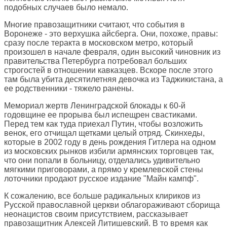
подобных случаев было немало.
Многие правозащитники считают, что события в
Воронеже - это верхушка айсберга. Они, похоже, правы:
сразу после теракта в московском метро, который
произошел в начале февраля, один высокий чиновник из
правительства Петербурга потребовал больших
строгостей в отношении кавказцев. Вскоре после этого
там была убита десятилетняя девочка из Таджикистана, а
ее родственники - тяжело ранены.
Мемориал жертв Ленинградской блокады к 60-й
годовщине ее прорыва был испещрен свастиками.
Перед тем как туда приехал Путин, чтобы возложить
венок, его отчищал щетками целый отряд. Скинхеды,
которые в 2002 году в день рождения Гитлера на одном
из московских рынков избили армянских торговцев так,
что они попали в больницу, отделались удивительно
мягкими приговорами, а прямо у кремлевской стены
лоточники продают русское издание "Майн кампф".
К сожалению, все больше радикальных клириков из
Русской православной церкви облагораживают сборища
неонацистов своим присутствием, рассказывает
правозащитник Алексей Литишевский. В то время как